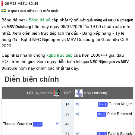
GIAO HỮU CLB
Kqbd Giao hữu CLB mới nhất
Bóng đá net -
Bóng đá số
cập nhật tỷ số
Kết quả bóng đá NEC Nijmegen
hôm nay ngày 08/07/2026 lúc 19:00 chuẩn xác mới
vs MSV Duisburg
nhất. Xem diễn biến trực tiếp lịch thi đấu - Bảng xếp hạng - Tỷ lệ
bóng đá - Kqbd NEC Nijmegen vs MSV Duisburg tại Giao hữu CLB
2026.
Cập nhật nhanh chóng
kqbd trực tiếp
của hơn 1000+++ giải đấu
HOT trên thế giới. Xem ngay diễn biến
kết quả NEC Nijmegen vs MSV
hôm nay chính xác nhất tại đây.
Duisburg
Diễn biến chính
NEC Nijmegen
Phút
MSV Duisburg
Florian Kruger
14'
0 - 1
Peter Remmert
29'
0 - 2
Thomas Ouwejan
1 - 2
49'
Patrick Sussek
57'
1 - 3