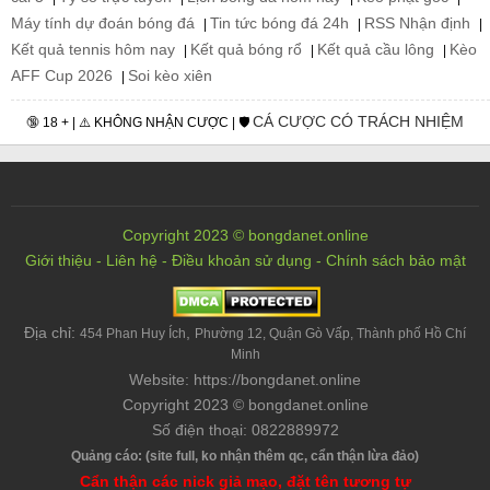
Máy tính dự đoán bóng đá
Tin tức bóng đá 24h
RSS Nhận định
|
|
|
Kết quả tennis hôm nay
Kết quả bóng rổ
Kết quả cầu lông
Kèo
|
|
|
AFF Cup 2026
Soi kèo xiên
|
CÁ CƯỢC CÓ TRÁCH NHIỆM
🔞 18 + | ⚠️ KHÔNG NHẬN CƯỢC | 🛡️
Copyright 2023 © bongdanet.online
Giới thiệu
-
Liên hệ
-
Điều khoản sử dụng
-
Chính sách bảo mật
Địa chỉ:
,
454 Phan Huy Ích
Phường 12, Quận Gò Vấp, Thành phố Hồ Chí
Minh
Website: https://bongdanet.online
Copyright 2023 © bongdanet.online
Số điện thoại: 0822889972
Quảng cáo: (site full, ko nhận thêm qc, cẩn thận lừa đảo)
Cẩn thận các nick giả mạo, đặt tên tương tự