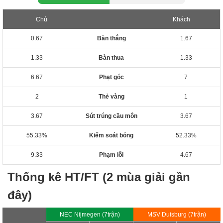
Chủ
Khách
0.67
Bàn thắng
1.67
1.33
Bàn thua
1.33
6.67
Phạt góc
7
2
Thẻ vàng
1
3.67
Sút trúng cầu môn
3.67
55.33%
Kiểm soát bóng
52.33%
9.33
Phạm lỗi
4.67
Thống kê HT/FT (2 mùa giải gần
đây)
NEC Nijmegen (7trận)
MSV Duisburg (7trận)