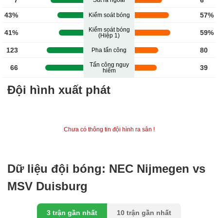
7
6
Sút ra ngoài
43%
57%
Kiểm soát bóng
Kiểm soát bóng
41%
59%
(Hiệp 1)
123
80
Pha tấn công
Tấn công nguy
66
39
hiểm
Đội hình xuất phát
Chưa có thông tin đội hình ra sân !
Dữ liệu đội bóng: NEC Nijmegen vs
MSV Duisburg
3 trận gần nhất
10 trận gần nhất