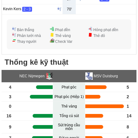
Kevin Kers
2 - 3
70'
Bàn thắng
Phạt đền
Hỏng phạt đền
Phản lưới nhà
Thẻ vàng
Thẻ đỏ
Thay người
Check Var
Thống kê kỹ thuật
NEC Nijmegen
MSV Duisburg
4
5
Phạt góc
3
2
Phạt góc (Hiệp 1)
0
1
Thẻ vàng
16
14
Tổng cú sút
Sút trúng cầu
9
8
môn