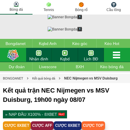
Bóng đá
Tennis
Bóng rổ
Cầu lông
x
x
Bongdanet
Kqbd Anh
Kèo góc
Kèo Hot
Nhận định
Kqbd
Lịch BĐ
Dự đoán
Livescore
BXH
Kèo bóng đá
NEC Nijmegen vs MSV Duisburg
BONGDANET
Kết quả bóng đá
Kết quả trận NEC Nijmegen vs MSV
Duisburg, 19h00 ngày 08/07
» NẠP ĐẦU X100% - 8XBET
CƯỢC 8XBET
CƯỢC AFF
CƯỢC 8XBET
CƯỢC TOP