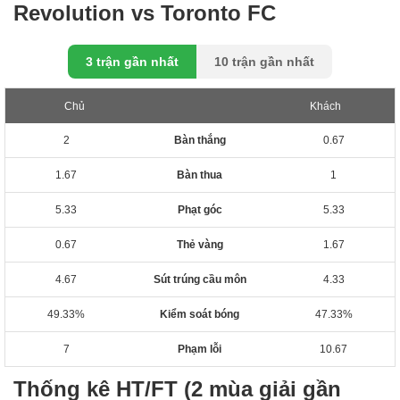
Revolution vs Toronto FC
3 trận gần nhất
10 trận gần nhất
Chủ
Khách
2
Bàn thắng
0.67
1.67
Bàn thua
1
5.33
Phạt góc
5.33
0.67
Thẻ vàng
1.67
4.67
Sút trúng cầu môn
4.33
49.33%
Kiểm soát bóng
47.33%
7
Phạm lỗi
10.67
Thống kê HT/FT (2 mùa giải gần