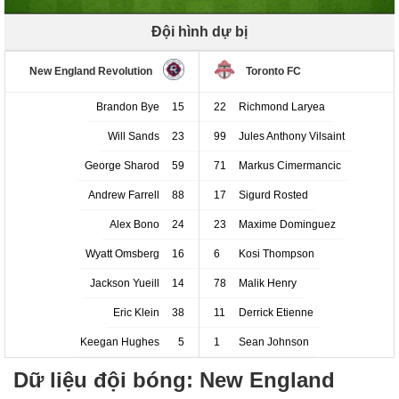
Đội hình dự bị
New England Revolution
Toronto FC
Brandon Bye
15
22
Richmond Laryea
Will Sands
23
99
Jules Anthony Vilsaint
George Sharod
59
71
Markus Cimermancic
Andrew Farrell
88
17
Sigurd Rosted
Alex Bono
24
23
Maxime Dominguez
Wyatt Omsberg
16
6
Kosi Thompson
Jackson Yueill
14
78
Malik Henry
Eric Klein
38
11
Derrick Etienne
Keegan Hughes
5
1
Sean Johnson
Dữ liệu đội bóng: New England