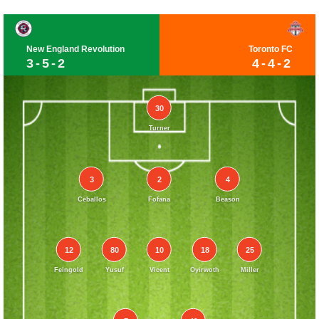
New England Revolution
Toronto FC
3-5-2
4-4-2
30
Turner
3
2
4
Ceballos
Fofana
Beason
12
80
10
18
25
Feingold
Yusuf
Vicent
Oyirwoth
Miller