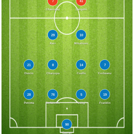
7
41
Chancalay
Langoni
29
10
Kerr
Mihailovic
21
8
14
7
Osorio
Charcopa
Coello
Corbeanu
28
76
5
19
Petretta
Stefanovic
Long
Franklin
90
Gavran