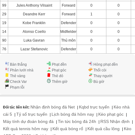
99
Jules Anthony Vilsaint
Forward
0
0
29
Deandre Kerr
Forward
1
0
19
Kobe Franklin
Defender
0
0
14
Alonso Coello
Midfielder
0
0
90
Luka Gavran
Thủ môn
0
0
76
Lazar Stefanovic
Defender
0
0
Bàn thắng
Phạt đền
Hỏng phạt đền
Phản lưới nhà
Phạt góc
Thổi còi
Thẻ vàng
Thẻ đỏ
Thay người
Check Var
Thêm giờ
Bù giờ
Phạm lỗi
Nhận định bóng đá Net
Kqbd trực tuyến
Kèo nhà
Đối tác liên kết:
|
|
cái 5
Tỷ số trực tuyến
Lịch bóng đá hôm nay
Kèo phạt góc
|
|
|
|
Máy tính dự đoán bóng đá
Tin tức bóng đá 24h
RSS Nhận định
|
|
|
Kết quả tennis hôm nay
Kết quả bóng rổ
Kết quả cầu lông
Kèo
|
|
|