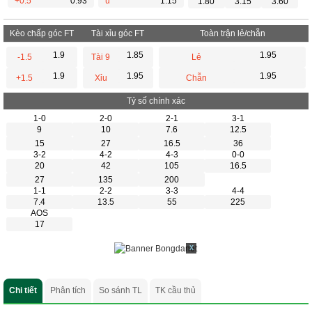
+0.5
0.93
u
1.15
1.80
3.15
3.60
Kèo chấp góc FT
Tài xỉu góc FT
Toàn trận lẻ/chẵn
1.9
1.85
1.95
-1.5
Tài 9
Lẻ
1.9
1.95
1.95
+1.5
Xỉu
Chẵn
Tỷ số chính xác
1-0
2-0
2-1
3-1
9
10
7.6
12.5
15
27
16.5
36
3-2
4-2
4-3
0-0
20
42
105
16.5
27
135
200
1-1
2-2
3-3
4-4
7.4
13.5
55
225
AOS
17
x
Chi tiết
Phân tích
So sánh TL
TK cầu thủ