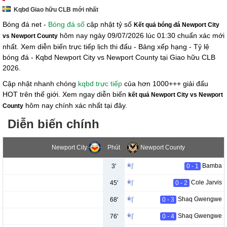
Kqbd Giao hữu CLB mới nhất
Bóng đá net -
Bóng đá số
cập nhật tỷ số
Kết quả bóng đá Newport City
hôm nay ngày 09/07/2026 lúc 01:30 chuẩn xác mới
vs Newport County
nhất. Xem diễn biến trực tiếp lịch thi đấu - Bảng xếp hạng - Tỷ lệ
bóng đá - Kqbd Newport City vs Newport County tại Giao hữu CLB
2026.
Cập nhật nhanh chóng
kqbd trực tiếp
của hơn 1000+++ giải đấu
HOT trên thế giới. Xem ngay diễn biến
kết quả Newport City vs Newport
hôm nay chính xác nhất tại đây.
County
Diễn biến chính
Newport City
Phút
Newport County
Bamba
3'
0 - 1
Cole Jarvis
45'
0 - 2
Shaq Gwengwe
68'
0 - 3
Shaq Gwengwe
76'
0 - 4