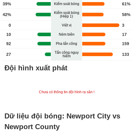
39%
61%
Kiểm soát bóng
Kiểm soát bóng
42%
58%
(Hiệp 1)
0
3
Việt vị
10
17
Ném biên
92
159
Pha tấn công
Tấn công nguy
27
133
hiểm
Đội hình xuất phát
Chưa có thông tin đội hình ra sân !
Dữ liệu đội bóng: Newport City vs
Newport County