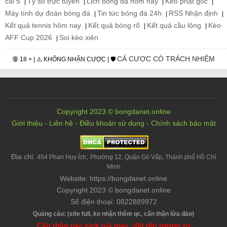
cái 5
Tỷ số trực tuyến
Lịch bóng đá hôm nay
Kèo phạt góc
|
|
|
|
Máy tính dự đoán bóng đá
Tin tức bóng đá 24h
RSS Nhận định
|
|
|
Kết quả tennis hôm nay
Kết quả bóng rổ
Kết quả cầu lông
Kèo
|
|
|
AFF Cup 2026
Soi kèo xiên
|
CÁ CƯỢC CÓ TRÁCH NHIỆM
🔞 18 + | ⚠️ KHÔNG NHẬN CƯỢC | 🛡️
Copyright 2023 © bongdanet.online
Giới thiệu
-
Liên hệ
-
Điều khoản sử dụng
-
Chính sách bảo mật
Địa chỉ:
,
454 Phan Huy Ích
Phường 12, Quận Gò Vấp, Thành phố Hồ Chí
Minh
Website: https://bongdanet.online
Copyright 2023 © bongdanet.online
Số điện thoại: 0822889972
Quảng cáo: (site full, ko nhận thêm qc, cẩn thận lừa đảo)
Cẩn thận các nick giả mạo, đặt tên tương tự