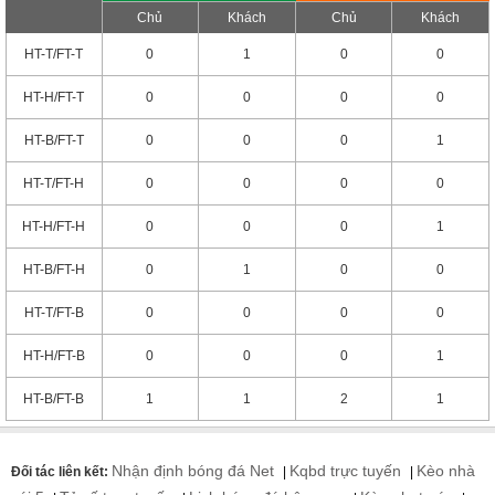
Chủ
Khách
Chủ
Khách
HT-T/FT-T
0
1
0
0
HT-H/FT-T
0
0
0
0
HT-B/FT-T
0
0
0
1
HT-T/FT-H
0
0
0
0
HT-H/FT-H
0
0
0
1
HT-B/FT-H
0
1
0
0
HT-T/FT-B
0
0
0
0
HT-H/FT-B
0
0
0
1
HT-B/FT-B
1
1
2
1
Nhận định bóng đá Net
Kqbd trực tuyến
Kèo nhà
Đối tác liên kết:
|
|