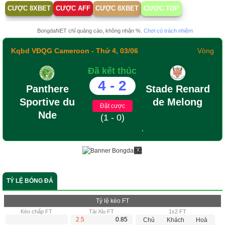
CƯỢC 8XBET
CƯỢC AFF
CƯỢC 8XBET
CƯỢC TOP
BongdaNET chỉ quảng cáo, không nhận %.
Chơi có trách nhiệm
Kqbd VĐQG Cameroon
- Thứ 4, 03/06
Vòng
Đã kết thúc
4
-
2
Panthere
Stade Renard
Sportive du
de Melong
Đặt cược
Nde
(1 - 0)
,
x
TỶ LỆ BÓNG ĐÁ
Tỷ lệ kèo FT
Kèo chấp FT
Tài Xỉu FT
1x2 FT
2.5
0.85
Chủ
Khách
Hoà