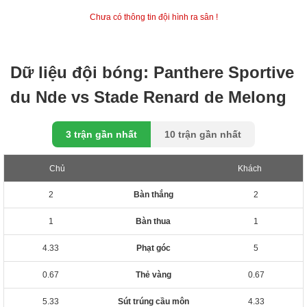
Chưa có thông tin đội hình ra sân !
Dữ liệu đội bóng: Panthere Sportive
du Nde vs Stade Renard de Melong
3 trận gần nhất
10 trận gần nhất
Chủ
Khách
2
Bàn thắng
2
1
Bàn thua
1
4.33
Phạt góc
5
0.67
Thẻ vàng
0.67
5.33
Sút trúng cầu môn
4.33