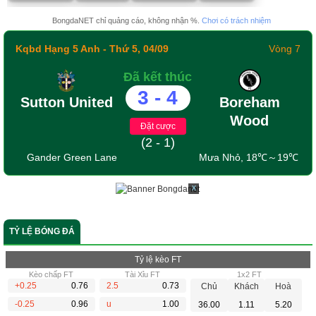
BongdaNET chỉ quảng cáo, không nhận %.
Chơi có trách nhiệm
Kqbd Hạng 5 Anh
- Thứ 5, 04/09
Vòng 7
Đã kết thúc
3
-
4
Sutton United
Boreham
Wood
Đặt cược
(2 - 1)
Gander Green Lane
Mưa Nhỏ, 18℃～19℃
x
TỶ LỆ BÓNG ĐÁ
Tỷ lệ kèo FT
Kèo chấp FT
Tài Xỉu FT
1x2 FT
+0.25
0.76
2.5
0.73
Chủ
Khách
Hoà
-0.25
0.96
u
1.00
36.00
1.11
5.20