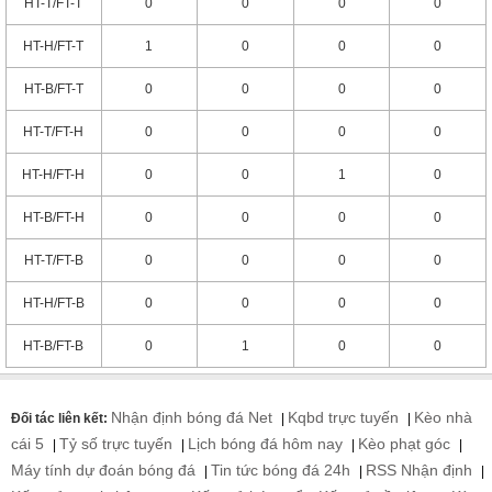
HT-T/FT-T
0
0
0
0
HT-H/FT-T
1
0
0
0
HT-B/FT-T
0
0
0
0
HT-T/FT-H
0
0
0
0
HT-H/FT-H
0
0
1
0
HT-B/FT-H
0
0
0
0
HT-T/FT-B
0
0
0
0
HT-H/FT-B
0
0
0
0
HT-B/FT-B
0
1
0
0
Nhận định bóng đá Net
Kqbd trực tuyến
Kèo nhà
Đối tác liên kết:
|
|
cái 5
Tỷ số trực tuyến
Lịch bóng đá hôm nay
Kèo phạt góc
|
|
|
|
Máy tính dự đoán bóng đá
Tin tức bóng đá 24h
RSS Nhận định
|
|
|