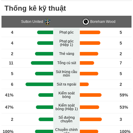
Thống kê kỹ thuật
Sutton United
Boreham Wood
4
5
Phạt góc
Phạt góc
4
5
(Hiệp 1)
2
2
Thẻ vàng
11
7
Tổng cú sút
Sút trúng cầu
5
5
môn
6
2
Sút ra ngoài
Kiểm soát
41%
59%
bóng
Kiểm soát
47%
53%
bóng (Hiệp 1)
Số đường
2
3
chuyền
Chuyền chính
100%
100%