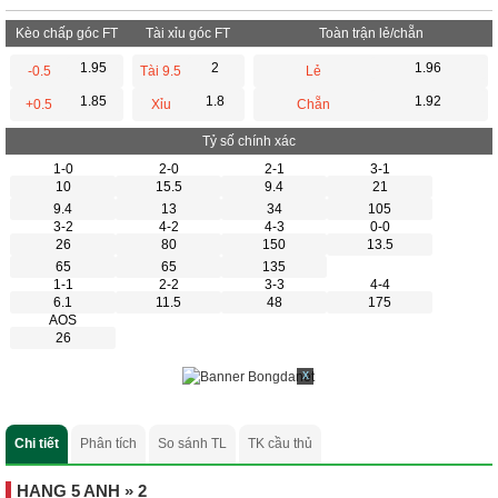
Kèo chấp góc FT
Tài xỉu góc FT
Toàn trận lẻ/chẵn
1.95
2
1.96
-0.5
Tài 9.5
Lẻ
1.85
1.8
1.92
+0.5
Xỉu
Chẵn
Tỷ số chính xác
1-0
2-0
2-1
3-1
10
15.5
9.4
21
9.4
13
34
105
3-2
4-2
4-3
0-0
26
80
150
13.5
65
65
135
1-1
2-2
3-3
4-4
6.1
11.5
48
175
AOS
26
x
Chi tiết
Phân tích
So sánh TL
TK cầu thủ
HẠNG 5 ANH » 2