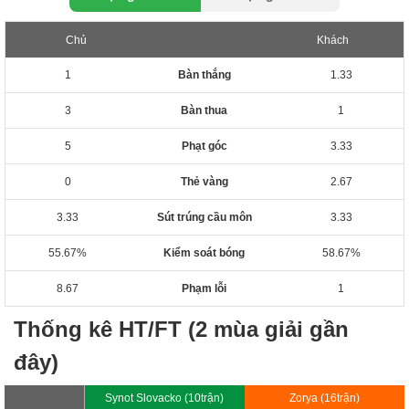
Chủ
Khách
1
Bàn thắng
1.33
3
Bàn thua
1
5
Phạt góc
3.33
0
Thẻ vàng
2.67
3.33
Sút trúng cầu môn
3.33
55.67%
Kiểm soát bóng
58.67%
8.67
Phạm lỗi
1
Thống kê HT/FT (2 mùa giải gần
đây)
Synot Slovacko (10trận)
Zorya (16trận)