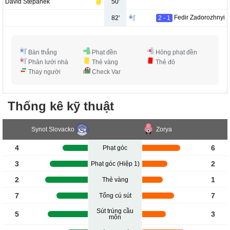
David Stepanek
50'
Fedir Zadorozhnyi
82'
2 - 1
Bàn thắng
Phạt đền
Hỏng phạt đền
Phản lưới nhà
Thẻ vàng
Thẻ đỏ
Thay người
Check Var
Thống kê kỹ thuật
Synot Slovacko
Zorya
4
6
Phạt góc
3
2
Phạt góc (Hiệp 1)
2
1
Thẻ vàng
7
7
Tổng cú sút
Sút trúng cầu
5
3
môn