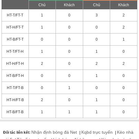
Chủ
Khách
Chủ
Khách
HT-T/FT-T
1
0
3
2
HT-H/FT-T
1
0
0
2
HT-B/FT-T
0
0
0
1
HT-T/FT-H
1
0
1
0
HT-H/FT-H
2
0
2
2
HT-B/FT-H
0
0
1
0
HT-T/FT-B
0
1
0
0
HT-H/FT-B
2
0
1
0
HT-B/FT-B
1
1
1
0
Nhận định bóng đá Net
Kqbd trực tuyến
Kèo nhà
Đối tác liên kết:
|
|