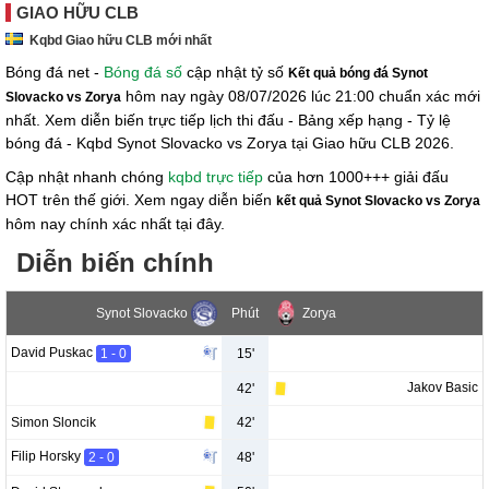
GIAO HỮU CLB
Kqbd Giao hữu CLB mới nhất
Bóng đá net -
Bóng đá số
cập nhật tỷ số
Kết quả bóng đá Synot
hôm nay ngày 08/07/2026 lúc 21:00 chuẩn xác mới
Slovacko vs Zorya
nhất. Xem diễn biến trực tiếp lịch thi đấu - Bảng xếp hạng - Tỷ lệ
bóng đá - Kqbd Synot Slovacko vs Zorya tại Giao hữu CLB 2026.
Cập nhật nhanh chóng
kqbd trực tiếp
của hơn 1000+++ giải đấu
HOT trên thế giới. Xem ngay diễn biến
kết quả Synot Slovacko vs Zorya
hôm nay chính xác nhất tại đây.
Diễn biến chính
Synot Slovacko
Phút
Zorya
David Puskac
1 - 0
15'
Jakov Basic
42'
Simon Sloncik
42'
Filip Horsky
2 - 0
48'