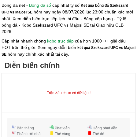
Bóng đá net -
Bóng đá số
cập nhật tỷ số
Kết quả bóng đá Szekszard
hôm nay ngày 08/07/2026 lúc 23:00 chuẩn xác mới
UFC vs Majosi SE
nhất. Xem diễn biến trực tiếp lịch thi đấu - Bảng xếp hạng - Tỷ lệ
bóng đá - Kqbd Szekszard UFC vs Majosi SE tại Giao hữu CLB
2026.
Cập nhật nhanh chóng
kqbd trực tiếp
của hơn 1000+++ giải đấu
HOT trên thế giới. Xem ngay diễn biến
kết quả Szekszard UFC vs Majosi
hôm nay chính xác nhất tại đây.
SE
Diễn biến chính
Trận đấu chưa có dữ liệu !
Bàn thắng
Phạt đền
Hỏng phạt đền
Phản lưới nhà
Thẻ vàng
Thẻ đỏ