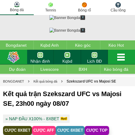
Bóng đá
Tennis
Bóng rổ
Cầu lông
x
x
Bongdanet
Kqbd Anh
Kèo góc
Kèo Hot
Nhận định
Kqbd
Lịch BĐ
Dự đoán
Livescore
BXH
Kèo bóng đá
Szekszard UFC vs Majosi SE
BONGDANET
Kết quả bóng đá
Kết quả trận Szekszard UFC vs Majosi
SE, 23h00 ngày 08/07
» NẠP ĐẦU X100% - 8XBET
CƯỢC 8XBET
CƯỢC AFF
CƯỢC 8XBET
CƯỢC TOP