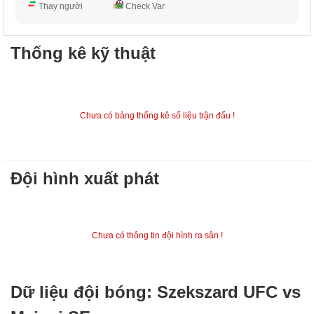
Thay người
Check Var
Thống kê kỹ thuật
Chưa có bảng thống kê số liệu trận đấu !
Đội hình xuất phát
Chưa có thông tin đội hình ra sân !
Dữ liệu đội bóng: Szekszard UFC vs