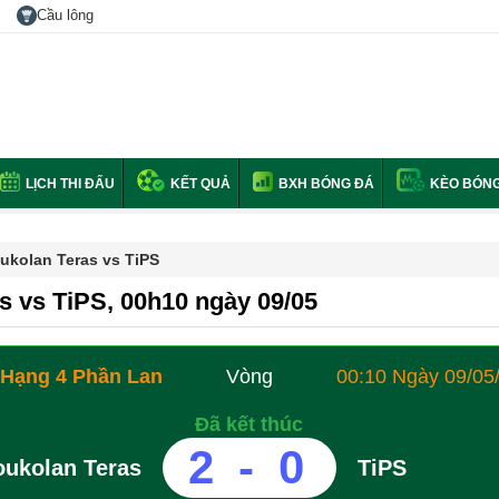
Cầu lông
LỊCH THI ĐẤU
KẾT QUẢ
BXH BÓNG ĐÁ
KÈO BÓNG
ukolan Teras vs TiPS
s vs TiPS, 00h10 ngày 09/05
Hạng 4 Phần Lan
Vòng
00:10 Ngày 09/05
Đã kết thúc
2
-
0
oukolan Teras
TiPS