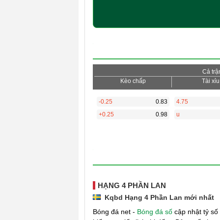
Cả trậ
Kèo chấp
Tài xỉu
-0.25
0.83
4.75
+0.25
0.98
u
HẠNG 4 PHẦN LAN
Kqbd Hạng 4 Phần Lan mới nhất
Bóng đá net -
Bóng đá số
cập nhật tỷ số