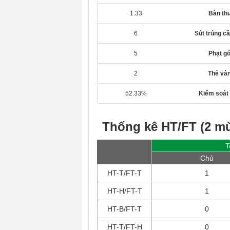
1.33
Bàn th
6
Sút trúng c
5
Phạt g
2
Thẻ và
52.33%
Kiểm soát
Thống kê HT/FT (2 mù
T
Chủ
HT-T/FT-T
1
HT-H/FT-T
1
HT-B/FT-T
0
HT-T/FT-H
0