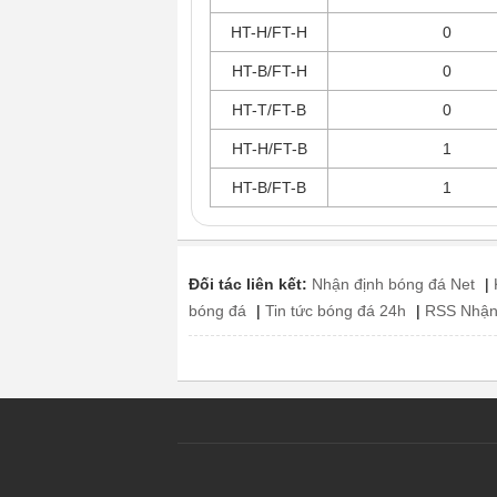
HT-H/FT-H
0
HT-B/FT-H
0
HT-T/FT-B
0
HT-H/FT-B
1
HT-B/FT-B
1
Đối tác liên kết:
Nhận định bóng đá Net
|
bóng đá
|
Tin tức bóng đá 24h
|
RSS Nhận