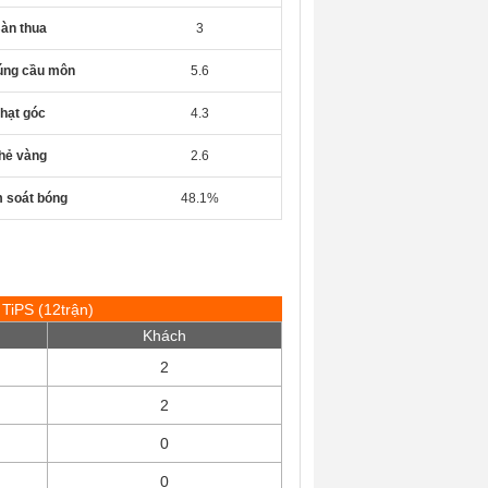
àn thua
3
rúng cầu môn
5.6
hạt góc
4.3
hẻ vàng
2.6
 soát bóng
48.1%
TiPS (12trận)
Khách
2
2
0
0