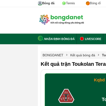
Bóng đá
Tennis
Bóng rổ
NHẬN ĐỊNH BÓNG ĐÁ
LIVESCORE
BONGDANET
Kết quả bóng đá
To
Kết quả trận Toukolan Tera
Kqbd 
T