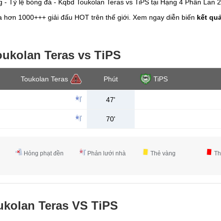
ạng - Tỷ lệ bóng đá - Kqbd Toukolan Teras vs TiPS tại Hạng 4 Phần Lan 
 hơn 1000+++ giải đấu HOT trên thế giới. Xem ngay diễn biến
kết qu
oukolan Teras vs TiPS
Toukolan Teras
Phút
TiPS
47'
70'
Hỏng phạt đền
Phản lưới nhà
Thẻ vàng
Th
ukolan Teras VS TiPS