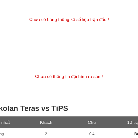
Chưa có bảng thống kê số liệu trận đấu !
Chưa có thông tin đội hình ra sân !
kolan Teras vs TiPS
 nhất
Khách
Chủ
10 tr
ng
2
0.4
B