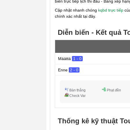
biến trực tiếp lịch thi đấu - Bảng xếp h
Cập nhật nhanh chóng
kqbd trực tiếp
của
chính xác nhất tại đây.
Diễn biến - Kết quả T
Määttä
1 - 0
Enne
2 - 0
Bàn thắng
Phạt đền
Check Var
Thống kê kỹ thuật To