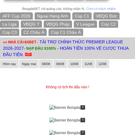
BongdaNET chỉ quảng cáo, không nhận %.
Chơi có trách nhiệm
AFF Cup 2026
Ngoại Hạng Anh
Cúp C1
VĐQG Đức
La Liga
VĐQG Ý
VĐQG Pháp
V League
Cúp C2
Cúp C3
C2 Châu Á
Cúp C1 Châu Á
TÀI TRỢ CHÍNH THỨC PREMIER LEAGUE
»» NHÀ CÁI 8XBET -
2026-2027-
- HOÀN TIỀN 100% VÉ CƯỢC THUA
NẠP ĐẦU X100%
ĐẦU TIÊN.
Hôm nay
Ngày mai
08/08
09/08
10/08
11/08
12/08
Không có lịch thi đấu nào !
x
x
x