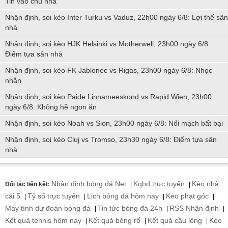
Tin vào chủ nhà
Nhận định, soi kèo Inter Turku vs Vaduz, 22h00 ngày 6/8: Lợi thế sân
nhà
Nhận định, soi kèo HJK Helsinki vs Motherwell, 23h00 ngày 6/8:
Điểm tựa sân nhà
Nhận định, soi kèo FK Jablonec vs Rigas, 23h00 ngày 6/8: Nhọc
nhằn
Nhận định, soi kèo Paide Linnameeskond vs Rapid Wien, 23h00
ngày 6/8: Không hề ngon ăn
Nhận định, soi kèo Noah vs Sion, 23h00 ngày 6/8: Nối mạch bất bại
Nhận định, soi kèo Cluj vs Tromso, 23h30 ngày 6/8: Điểm tựa sân
nhà
Nhận định bóng đá Net
Kqbd trực tuyến
Kèo nhà
Đối tác liên kết:
|
|
cái 5
Tỷ số trực tuyến
Lịch bóng đá hôm nay
Kèo phạt góc
|
|
|
|
Máy tính dự đoán bóng đá
Tin tức bóng đá 24h
RSS Nhận định
|
|
|
Kết quả tennis hôm nay
Kết quả bóng rổ
Kết quả cầu lông
Kèo
|
|
|