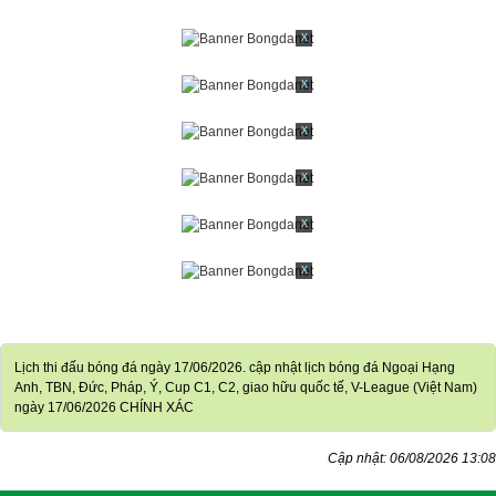
x
x
x
x
x
x
Lịch thi đấu bóng đá ngày 17/06/2026. cập nhật lịch bóng đá Ngoại Hạng
Anh, TBN, Đức, Pháp, Ý, Cup C1, C2, giao hữu quốc tế, V-League (Việt Nam)
ngày 17/06/2026 CHÍNH XÁC
Cập nhật: 06/08/2026 13:08