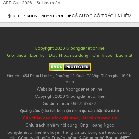
AFF Cup 2026
Soi kèo xiên
|
CÁ CƯỢC CÓ TRÁCH NHIỆM
🔞 18 + | ⚠️ KHÔNG NHẬN CƯỢC | 🛡️
Copyright 2023 © bongdanet.online
Giới thiệu
-
Liên hệ
-
Điều khoản sử dụng
-
Chính sách bảo mật
Địa chỉ:
,
454 Phan Huy Ích
Phường 12, Quận Gò Vấp, Thành phố Hồ Chí
Minh
Website: https://bongdanet.online
Copyright 2023 © bongdanet.online
Số điện thoại: 0822889972
Quảng cáo: (site full, ko nhận thêm qc, cẩn thận lừa đảo)
Cẩn thận các nick giả mạo, đặt tên tương tự
Chịu trách nhiệm nội dung: Ông Hoàng Ngọc
bongdanet.online là chuyên trang tin tức bóng đá thuộc quản lý
của Công ty cổ phần Truyền thông & Công nghệ BongdaNET