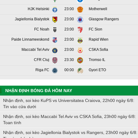
HJK Helsinki
23:00
Motherwell
Jagiellonia Bialystok
23:00
Glasgow Rangers
FC Noah
23:00
FC Sion
Paide Linnameeskond
23:00
Rapid Wien
Maccabi Tel Aviv
23:00
CSKA Sofia
CFR Cluj
23:30
Tromso IL
Riga FC
00:00
Gyori ETO
NHẬN ĐỊNH BÓNG ĐÁ HÔM NAY
Nhận định, soi kèo KuPS vs Universitatea Craiova, 22h00 ngày 6/8:
Tin vào cửa dưới
Nhận định, soi kèo Maccabi Tel Aviv vs CSKA Sofia, 23h00 ngày 6/8:
Toan tính
Nhận định, soi kèo Jagiellonia Bialystok vs Rangers, 23h00 ngày 6/8: