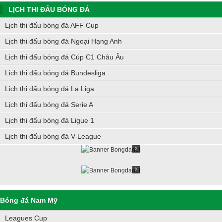
LỊCH THI ĐẤU BÓNG ĐÁ
Lịch thi đấu bóng đá AFF Cup
Lịch thi đấu bóng đá Ngoại Hạng Anh
Lịch thi đấu bóng đá Cúp C1 Châu Âu
Lịch thi đấu bóng đá Bundesliga
Lịch thi đấu bóng đá La Liga
Lịch thi đấu bóng đá Serie A
Lịch thi đấu bóng đá Ligue 1
Lịch thi đấu bóng đá V-League
x
x
Bóng đá Nam Mỹ
Leagues Cup