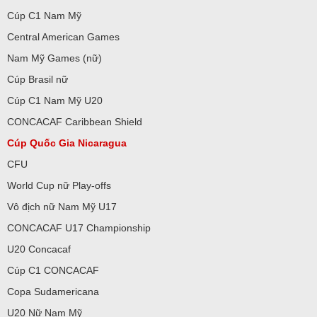
Cúp C1 Nam Mỹ
Central American Games
Nam Mỹ Games (nữ)
Cúp Brasil nữ
Cúp C1 Nam Mỹ U20
CONCACAF Caribbean Shield
Cúp Quốc Gia Nicaragua
CFU
World Cup nữ Play-offs
Vô địch nữ Nam Mỹ U17
CONCACAF U17 Championship
U20 Concacaf
Cúp C1 CONCACAF
Copa Sudamericana
U20 Nữ Nam Mỹ