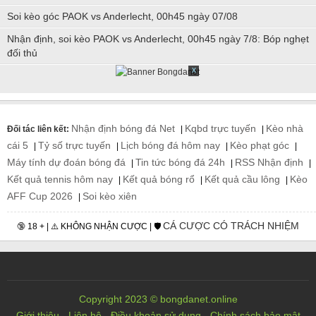
Soi kèo góc PAOK vs Anderlecht, 00h45 ngày 07/08
Nhận định, soi kèo PAOK vs Anderlecht, 00h45 ngày 7/8: Bóp nghẹt
đối thủ
x
Nhận định bóng đá Net
Kqbd trực tuyến
Kèo nhà
Đối tác liên kết:
|
|
cái 5
Tỷ số trực tuyến
Lịch bóng đá hôm nay
Kèo phạt góc
|
|
|
|
Máy tính dự đoán bóng đá
Tin tức bóng đá 24h
RSS Nhận định
|
|
|
Kết quả tennis hôm nay
Kết quả bóng rổ
Kết quả cầu lông
Kèo
|
|
|
AFF Cup 2026
Soi kèo xiên
|
CÁ CƯỢC CÓ TRÁCH NHIỆM
🔞 18 + | ⚠️ KHÔNG NHẬN CƯỢC | 🛡️
Copyright 2023 © bongdanet.online
Giới thiệu
-
Liên hệ
-
Điều khoản sử dụng
-
Chính sách bảo mật