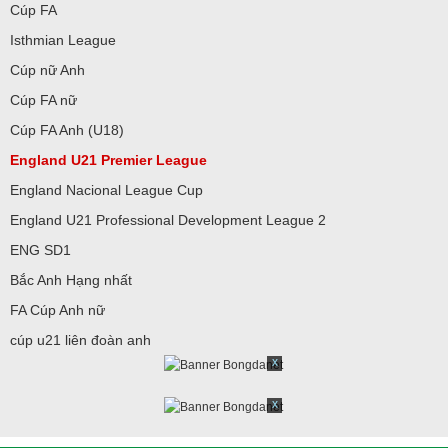
Cúp FA
Isthmian League
Cúp nữ Anh
Cúp FA nữ
Cúp FA Anh (U18)
England U21 Premier League
England Nacional League Cup
England U21 Professional Development League 2
ENG SD1
Bắc Anh Hạng nhất
FA Cúp Anh nữ
cúp u21 liên đoàn anh
x
x