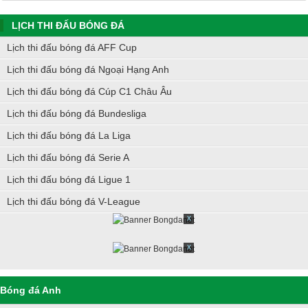
LỊCH THI ĐẤU BÓNG ĐÁ
Lịch thi đấu bóng đá AFF Cup
Lịch thi đấu bóng đá Ngoại Hạng Anh
Lịch thi đấu bóng đá Cúp C1 Châu Âu
Lịch thi đấu bóng đá Bundesliga
Lịch thi đấu bóng đá La Liga
Lịch thi đấu bóng đá Serie A
Lịch thi đấu bóng đá Ligue 1
Lịch thi đấu bóng đá V-League
x
x
Bóng đá Anh