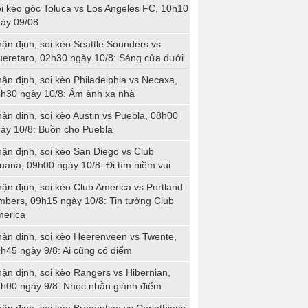
i kèo góc Toluca vs Los Angeles FC, 10h10
ày 09/08
ận định, soi kèo Seattle Sounders vs
eretaro, 02h30 ngày 10/8: Sáng cửa dưới
ận định, soi kèo Philadelphia vs Necaxa,
h30 ngày 10/8: Ám ảnh xa nhà
ận định, soi kèo Austin vs Puebla, 08h00
ày 10/8: Buồn cho Puebla
ận định, soi kèo San Diego vs Club
juana, 09h00 ngày 10/8: Đi tìm niềm vui
ận định, soi kèo Club America vs Portland
mbers, 09h15 ngày 10/8: Tin tưởng Club
erica
ận định, soi kèo Heerenveen vs Twente,
h45 ngày 9/8: Ai cũng có điểm
ận định, soi kèo Rangers vs Hibernian,
h00 ngày 9/8: Nhọc nhằn giành điểm