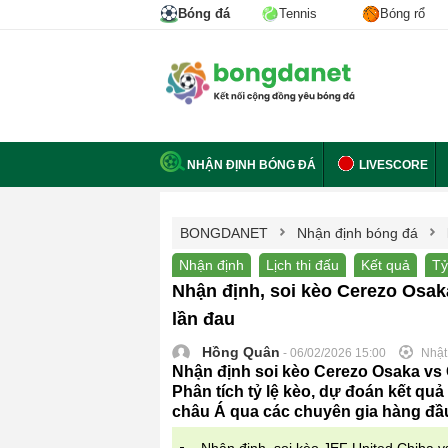
Bóng đá
Tennis
Bóng rổ
NHẬN ĐỊNH BÓNG ĐÁ
LIVESCORE
BONGDANET
Nhận định bóng đá
Nhận định
Lịch thi đấu
Kết quả
Tỷ
Nhận định, soi kèo Cerezo Osa
lần đau
Hồng Quân
- 06/02/2026 15:00
Nhật
Nhận định soi kèo Cerezo Osaka vs
Phân tích tỷ lệ kèo, dự đoán kết qu
châu Á qua các chuyên gia hàng đầ