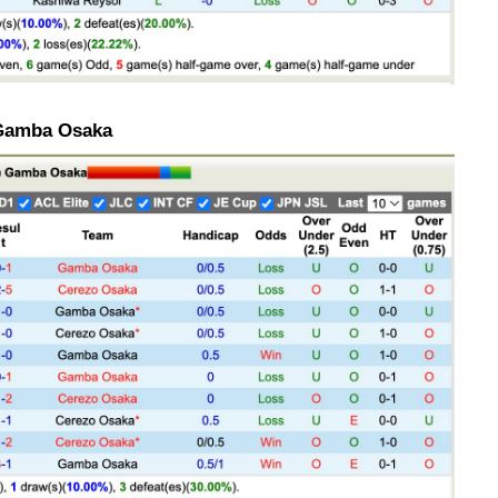
 Gamba Osaka