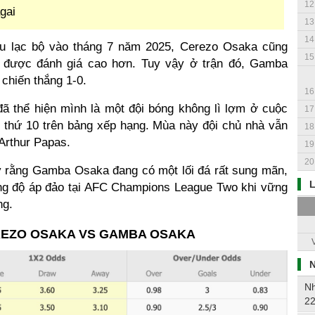
12
gai
13
14
âu lạc bộ vào tháng 7 năm 2025, Cerezo Osaka cũng
15
 được đánh giá cao hơn. Tuy vậy ở trận đó, Gamba
 chiến thắng 1-0.
16
ã thể hiện mình là một đội bóng không lì lợm ở cuộc
17
trí thứ 10 trên bảng xếp hạng. Mùa này đội chủ nhà vẫn
18
Arthur Papas.
19
20
ấy rằng Gamba Osaka đang có một lối đá rất sung mãn,
L
ong độ áp đảo tại AFC Champions League Two khi vững
ng.
EREZO OSAKA VS GAMBA OSAKA
Nh
22