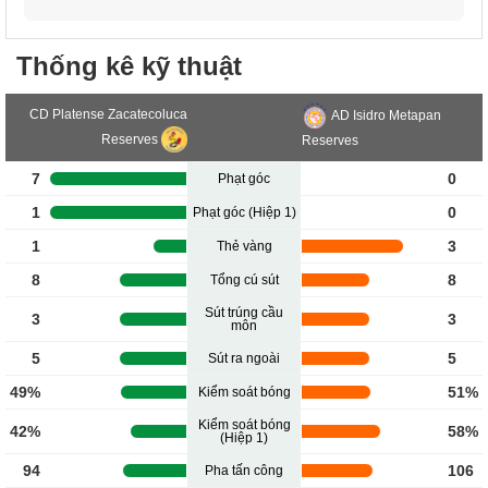
Thống kê kỹ thuật
CD Platense Zacatecoluca
AD Isidro Metapan
Reserves
Reserves
7
0
Phạt góc
1
0
Phạt góc (Hiệp 1)
1
3
Thẻ vàng
8
8
Tổng cú sút
Sút trúng cầu
3
3
môn
5
5
Sút ra ngoài
49%
51%
Kiểm soát bóng
Kiểm soát bóng
42%
58%
(Hiệp 1)
94
106
Pha tấn công