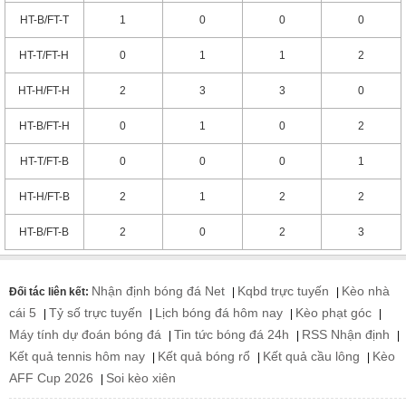
HT-B/FT-T
1
0
0
0
HT-T/FT-H
0
1
1
2
HT-H/FT-H
2
3
3
0
HT-B/FT-H
0
1
0
2
HT-T/FT-B
0
0
0
1
HT-H/FT-B
2
1
2
2
HT-B/FT-B
2
0
2
3
Nhận định bóng đá Net
Kqbd trực tuyến
Kèo nhà
Đối tác liên kết:
|
|
cái 5
Tỷ số trực tuyến
Lịch bóng đá hôm nay
Kèo phạt góc
|
|
|
|
Máy tính dự đoán bóng đá
Tin tức bóng đá 24h
RSS Nhận định
|
|
|
Kết quả tennis hôm nay
Kết quả bóng rổ
Kết quả cầu lông
Kèo
|
|
|
AFF Cup 2026
Soi kèo xiên
|