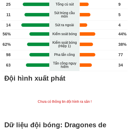
25
9
Tổng cú sút
Sút trúng cầu
11
5
môn
14
4
Sút ra ngoài
56%
44%
Kiểm soát bóng
Kiểm soát bóng
62%
38%
(Hiệp 1)
98
77
Pha tấn công
Tấn công nguy
63
34
hiểm
Đội hình xuất phát
Chưa có thông tin đội hình ra sân !
Dữ liệu đội bóng: Dragones de