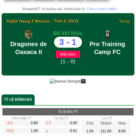
BongdaNET chỉ quảng cáo, không nhận %.
Chơi có trách nhiệm
Kqbd Hạng 3 Mexico
- Thứ 4, 05/11
Vòng
Đã kết thúc
3
-
1
Dragones de
Pro Training
Oaxaca II
Camp FC
Đặt cược
(1 - 0)
,
x
TỶ LỆ BÓNG ĐÁ
Tỷ lệ kèo FT
Kèo chấp FT
Tài Xỉu FT
1x2 FT
-0.5
0.80
2.5
0.80
Chủ
Khách
Hoà
+0.5
1.00
u
0.91
1.04
111.00
8.00