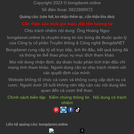
Copyright 2023 © bongdanet.online
Số điện thoại: 0822889972
Quảng cáo: (site full, ko nhận thêm qc, cẩn thận lừa đảo)
Cẩn thận các nick giả mạo, đặt tên tương tự
Chịu trách nhiệm nội dung: Ông Hoàng Ngọc
bongdanet.online là chuyên trang tin tức bóng đá thuộc quản lý
của Công ty cổ phần Truyền thông & Công nghệ BongdaNET
Bongdanet cung cấp tỷ số trực tiếp, lịch thi đấu, kết quả bóng đá
và thông tin thể thao phục vụ mục đích tham khảo.
Mọi nội dung nhận định, dự đoán hoặc phân tích trận đấu chỉ
mang tính tham khảo. Người dùng cần tự chịu trách nhiệm với
các quyết định của mình.
Website không tổ chức cá cược và không cung cấp dịch vụ cá
cược. Người dưới 18 tuổi không nên tiếp cận các nội dung liên
quan đến cá cược thể thao.
Chính sách biên tập
Kiểm chứng thông tin
Nội dung có trách
nhiệm
Liên hệ quảng cáo: bongdanet.online
x