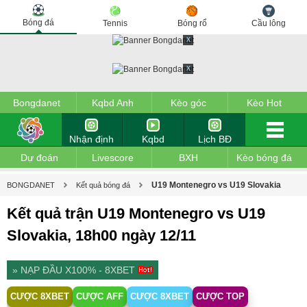
Bóng đá
Tennis
Bóng rổ
Cầu lông
x
x
Bongdanet
Kqbd Anh
Kèo góc
Kèo Hot
Nhận định
Kqbd
Lịch BĐ
Dự đoán
Livescore
BXH
Kèo bóng đá
U19 Montenegro vs U19 Slovakia
BONGDANET
Kết quả bóng đá
Kết quả trận U19 Montenegro vs U19
Slovakia, 18h00 ngày 12/11
» NẠP ĐẦU X100% - 8XBET
CƯỢC 8XBET
CƯỢC AFF
CƯỢC 8XBET
CƯỢC TOP