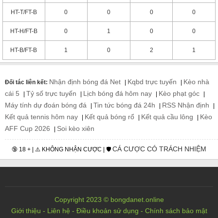
HT-T/FT-B
0
0
0
0
HT-H/FT-B
0
1
0
0
HT-B/FT-B
1
0
2
1
Nhận định bóng đá Net
Kqbd trực tuyến
Kèo nhà
Đối tác liên kết:
|
|
cái 5
Tỷ số trực tuyến
Lịch bóng đá hôm nay
Kèo phạt góc
|
|
|
|
Máy tính dự đoán bóng đá
Tin tức bóng đá 24h
RSS Nhận định
|
|
|
Kết quả tennis hôm nay
Kết quả bóng rổ
Kết quả cầu lông
Kèo
|
|
|
AFF Cup 2026
Soi kèo xiên
|
CÁ CƯỢC CÓ TRÁCH NHIỆM
🔞 18 + | ⚠️ KHÔNG NHẬN CƯỢC | 🛡️
Copyright 2023 © bongdanet.online
Giới thiệu
-
Liên hệ
-
Điều khoản sử dụng
-
Chính sách bảo mật