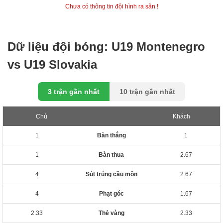
Chưa có thông tin đội hình ra sân !
Dữ liệu đội bóng: U19 Montenegro
vs U19 Slovakia
3 trận gần nhất
10 trận gần nhất
Chủ
Khách
1
Bàn thắng
1
1
Bàn thua
2.67
4
Sút trúng cầu môn
2.67
4
Phạt góc
1.67
2.33
Thẻ vàng
2.33