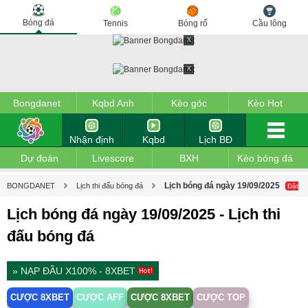
Bóng đá
Tennis
Bóng rổ
Cầu lông
x
x
Bongdanet
Kqbd Anh
Kèo góc
Kèo Hot
Nhận định
Kqbd
Lịch BĐ
Dự đoán
Livescore
BXH
Kèo bóng đá
Lịch bóng đá ngày 19/09/2025
BONGDANET
Lịch thi đấu bóng đá
Đặt
cược
Lịch bóng đá ngày 19/09/2025 - Lịch thi
đấu bóng đá
» NẠP ĐẦU X100% - 8XBET
CƯỢC 8XBET
CƯỢC AFF
CƯỢC 8XBET
CƯỢC TOP