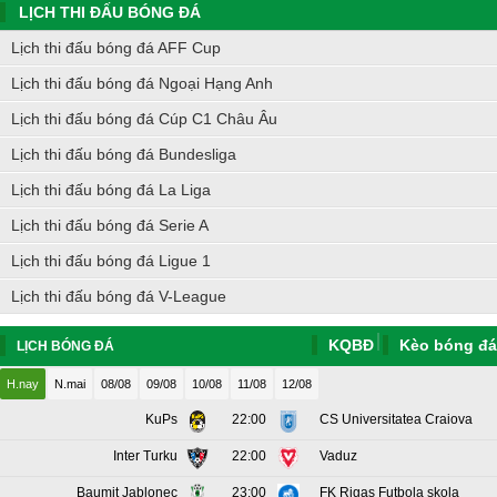
LỊCH THI ĐẤU BÓNG ĐÁ
Lịch thi đấu bóng đá AFF Cup
Lịch thi đấu bóng đá Ngoại Hạng Anh
Lịch thi đấu bóng đá Cúp C1 Châu Âu
Lịch thi đấu bóng đá Bundesliga
Lịch thi đấu bóng đá La Liga
Lịch thi đấu bóng đá Serie A
Lịch thi đấu bóng đá Ligue 1
Lịch thi đấu bóng đá V-League
KQBĐ
Kèo bóng đá
LỊCH BÓNG ĐÁ
H.nay
N.mai
08/08
09/08
10/08
11/08
12/08
KuPs
22:00
CS Universitatea Craiova
Inter Turku
22:00
Vaduz
Baumit Jablonec
23:00
FK Rigas Futbola skola