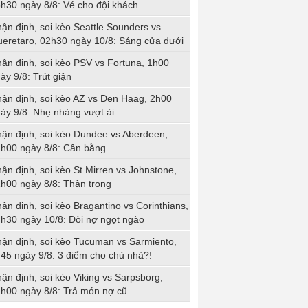
h30 ngày 8/8: Vé cho đội khách
ận định, soi kèo Seattle Sounders vs
eretaro, 02h30 ngày 10/8: Sáng cửa dưới
ận định, soi kèo PSV vs Fortuna, 1h00
ày 9/8: Trút giận
ận định, soi kèo AZ vs Den Haag, 2h00
ày 9/8: Nhẹ nhàng vượt ải
ận định, soi kèo Dundee vs Aberdeen,
h00 ngày 8/8: Cân bằng
ận định, soi kèo St Mirren vs Johnstone,
h00 ngày 8/8: Thận trọng
ận định, soi kèo Bragantino vs Corinthians,
h30 ngày 10/8: Đòi nợ ngọt ngào
ận định, soi kèo Tucuman vs Sarmiento,
45 ngày 9/8: 3 điểm cho chủ nhà?!
ận định, soi kèo Viking vs Sarpsborg,
h00 ngày 8/8: Trả món nợ cũ