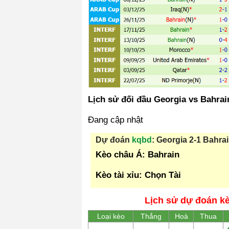
Lịch sử đối đầu Georgia vs Bahrai
Đang cập nhật
Dự đoán
kqbd
: Georgia 2-1 Bahra
Kèo châu Á: Bahrain
Kèo tài xỉu: Chọn Tài
Lịch sử dự đoán kè
Loại kèo
Thắng
Hoà
Thua