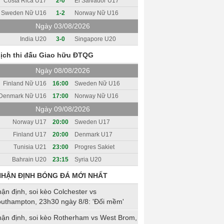
Costa Rica U17
2-0
El Salvador U17
Sweden Nữ U16
1-2
Norway Nữ U16
Ngày 03/08/2026
India U20
3-0
Singapore U20
ịch thi đấu Giao hữu ĐTQG
Ngày 08/08/2026
Finland Nữ U16
16:00
Sweden Nữ U16
Denmark Nữ U16
17:00
Norway Nữ U16
Ngày 09/08/2026
Norway U17
20:00
Sweden U17
Finland U17
20:00
Denmark U17
Tunisia U21
23:00
Progres Sakiet
Eddaier
Bahrain U20
23:15
Syria U20
NHẬN ĐỊNH BÓNG ĐÁ MỚI NHẤT
ận định, soi kèo Colchester vs
uthampton, 23h30 ngày 8/8: 'Đối mềm'
ận định, soi kèo Rotherham vs West Brom,