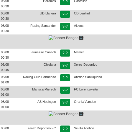
08/08
Hercules
Castellon
?-?
00:30
08/08
UD Llanera
CD Lealtad
?-?
00:30
08/08
Racing Santander
Alaves
?-?
00:30
x
08/08
Jeunesse Canach
Mamer
?-?
00:30
08/08
Chiclana
Xerez Deportivo
?-?
00:45
08/08
Racing Club Portuense
Atletico Sanluqueno
?-?
01:00
08/08
Marisca Miersch
FC Lorentzweiler
?-?
01:00
08/08
AS Hosingen
Orania Vianden
?-?
01:00
x
08/08
Xerez Deportivo FC
Sevilla Atletico
?-?