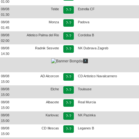
01:00
08/08
Telde
Estrella CF
?-?
01:30
08/08
Monza
Padova
?-?
01:45
08/08
Atletico Palma del Rio
Cordoba B
?-?
02:00
08/08
Radnik Sesvete
NK Dubrava Zagreb
?-?
14:30
x
08/08
AD Alcorcon
CD Artistico Navalcarnero
?-?
15:00
08/08
Elche
Toulouse
?-?
15:00
08/08
Albacete
Real Murcia
?-?
15:00
08/08
Karlovac
NK Pazinka
?-?
15:00
08/08
CD Illescas
Leganes B
?-?
15:00