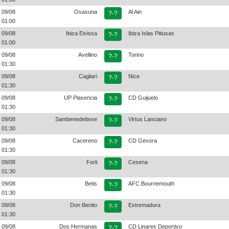
09/08
Osasuna
Al Ain
?-?
01:00
09/08
Ibiza Eivissa
Ibiza Islas Pitiusas
?-?
01:00
09/08
Avellino
Torino
?-?
01:30
09/08
Cagliari
Nice
?-?
01:30
09/08
UP Plasencia
CD Guijuelo
?-?
01:30
09/08
Sambenedettese
Virtus Lanciano
?-?
01:30
09/08
Cacereno
CD Gevora
?-?
01:30
09/08
Forli
Cesena
?-?
01:30
09/08
Betis
AFC Bournemouth
?-?
01:30
09/08
Don Benito
Extremadura
?-?
01:30
09/08
Dos Hermanas
CD Linares Deportivo
?-?