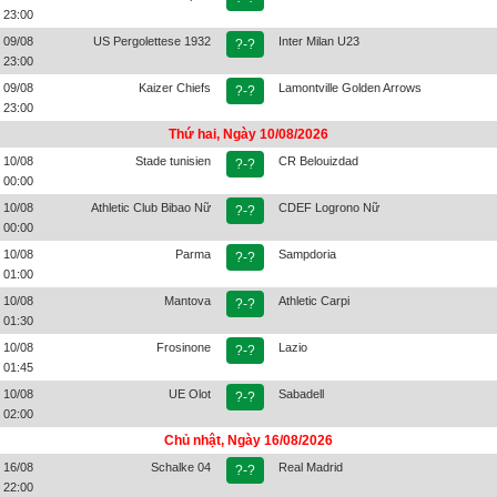
23:00
09/08
US Pergolettese 1932
Inter Milan U23
?-?
23:00
09/08
Kaizer Chiefs
Lamontville Golden Arrows
?-?
23:00
Thứ hai, Ngày 10/08/2026
10/08
Stade tunisien
CR Belouizdad
?-?
00:00
10/08
Athletic Club Bibao Nữ
CDEF Logrono Nữ
?-?
00:00
10/08
Parma
Sampdoria
?-?
01:00
10/08
Mantova
Athletic Carpi
?-?
01:30
10/08
Frosinone
Lazio
?-?
01:45
10/08
UE Olot
Sabadell
?-?
02:00
Chủ nhật, Ngày 16/08/2026
16/08
Schalke 04
Real Madrid
?-?
22:00