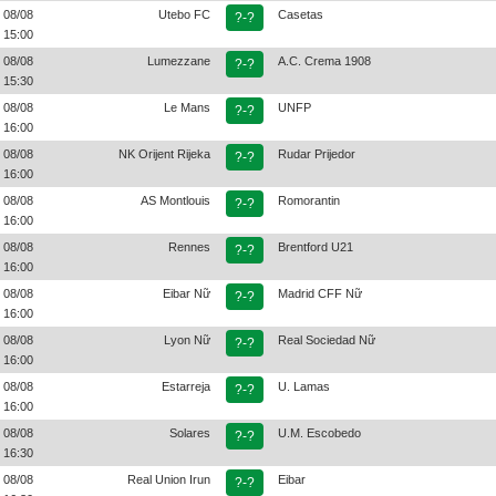
08/08
Utebo FC
Casetas
?-?
15:00
08/08
Lumezzane
A.C. Crema 1908
?-?
15:30
08/08
Le Mans
UNFP
?-?
16:00
08/08
NK Orijent Rijeka
Rudar Prijedor
?-?
16:00
08/08
AS Montlouis
Romorantin
?-?
16:00
08/08
Rennes
Brentford U21
?-?
16:00
08/08
Eibar Nữ
Madrid CFF Nữ
?-?
16:00
08/08
Lyon Nữ
Real Sociedad Nữ
?-?
16:00
08/08
Estarreja
U. Lamas
?-?
16:00
08/08
Solares
U.M. Escobedo
?-?
16:30
08/08
Real Union Irun
Eibar
?-?