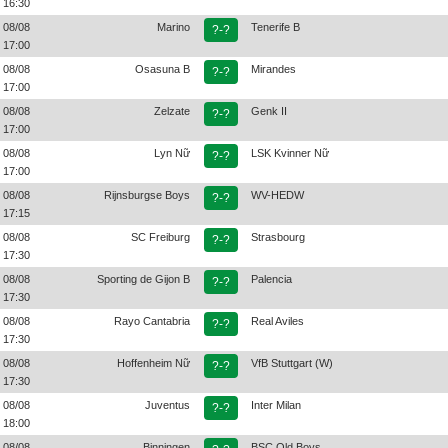
16:30
08/08
Marino
Tenerife B
?-?
17:00
08/08
Osasuna B
Mirandes
?-?
17:00
08/08
Zelzate
Genk II
?-?
17:00
08/08
Lyn Nữ
LSK Kvinner Nữ
?-?
17:00
08/08
Rijnsburgse Boys
WV-HEDW
?-?
17:15
08/08
SC Freiburg
Strasbourg
?-?
17:30
08/08
Sporting de Gijon B
Palencia
?-?
17:30
08/08
Rayo Cantabria
Real Aviles
?-?
17:30
08/08
Hoffenheim Nữ
VfB Stuttgart (W)
?-?
17:30
08/08
Juventus
Inter Milan
?-?
18:00
08/08
Binningen
BSC Old Boys