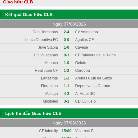
Giao hữu CLB
Kết quả Giao hữu CLB
Ngày 07/08/2026
Dos Hermanas
2-4
CA Antoniano
Lorca Deportiva FC
0-0
Aguilas CF
Juve Stabia
1-0
Cavese
CD Villacanas
0-3
CF Talavera de la Reina
Monaco
1-0
Getafe
Real Jaen CF
1-2
Cordoba
Lanzarote
1-2
Arenas Club de Getxo
Fiorentina
1-1
Deportivo La Coruna
Malaga
4-2
Al-Arabi SC
Mostoles
3-1
CD Guijuelo
Lịch thi đấu Giao hữu CLB
Ngày 07/08/2026
CF Intercity
15:00
Villarreal B