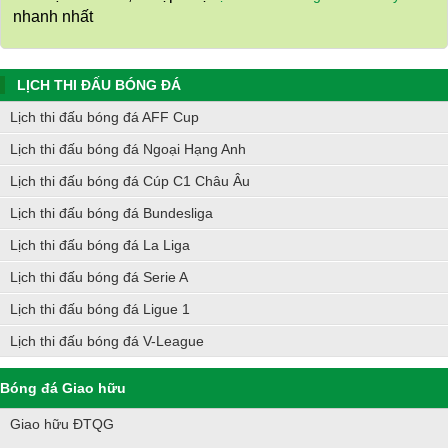
nhanh nhất
LỊCH THI ĐẤU BÓNG ĐÁ
Lịch thi đấu bóng đá AFF Cup
Lịch thi đấu bóng đá Ngoại Hạng Anh
Lịch thi đấu bóng đá Cúp C1 Châu Âu
Lịch thi đấu bóng đá Bundesliga
Lịch thi đấu bóng đá La Liga
Lịch thi đấu bóng đá Serie A
Lịch thi đấu bóng đá Ligue 1
Lịch thi đấu bóng đá V-League
Bóng đá Giao hữu
Giao hữu ĐTQG