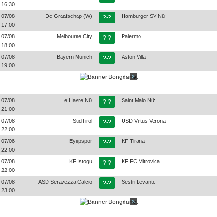
16:30
07/08
De Graafschap (W)
Hamburger SV Nữ
?-?
17:00
07/08
Melbourne City
Palermo
?-?
18:00
07/08
Bayern Munich
Aston Villa
?-?
19:00
x
07/08
Le Havre Nữ
Saint Malo Nữ
?-?
21:00
07/08
SudTirol
USD Virtus Verona
?-?
22:00
07/08
Eyupspor
KF Tirana
?-?
22:00
07/08
KF Istogu
KF FC Mitrovica
?-?
22:00
07/08
ASD Seravezza Calcio
Sestri Levante
?-?
23:00
x