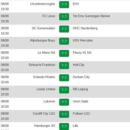
08/08
IJsselmeervogels
EVV
?-?
19:30
08/08
FC Lisse
Tot Ons Genoegen Berkel
?-?
19:30
08/08
SC Genemuiden
HHC Hardenberg
?-?
19:30
08/08
Rijnsburgse Boys
USV Hercules
?-?
19:30
08/08
Le Mans Nữ
Fleury 91 Nữ
?-?
20:00
08/08
Eintracht Frankfurt
Hull City
?-?
20:00
08/08
Orlando Pirates
Durban City
?-?
20:00
08/08
Leeds United
RB Leipzig
?-?
20:00
08/08
Lokeren
Umm Salal
?-?
20:00
08/08
Cardiff City U21
Fulham U21
?-?
20:00
08/08
Hamburger SV
Lille
?-?