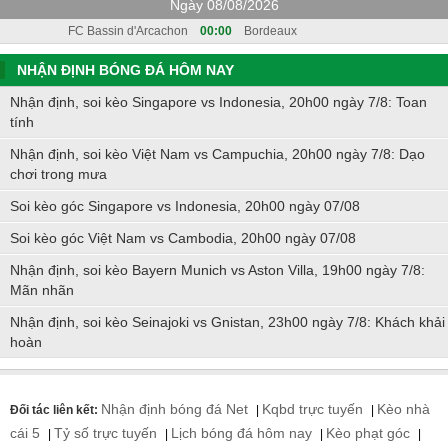
Ngày 08/08/2026
FC Bassin d'Arcachon
00:00
Bordeaux
NHẬN ĐỊNH BÓNG ĐÁ HÔM NAY
Nhận định, soi kèo Singapore vs Indonesia, 20h00 ngày 7/8: Toan
tính
Nhận định, soi kèo Việt Nam vs Campuchia, 20h00 ngày 7/8: Dạo
chơi trong mưa
Soi kèo góc Singapore vs Indonesia, 20h00 ngày 07/08
Soi kèo góc Việt Nam vs Cambodia, 20h00 ngày 07/08
Nhận định, soi kèo Bayern Munich vs Aston Villa, 19h00 ngày 7/8:
Mãn nhãn
Nhận định, soi kèo Seinajoki vs Gnistan, 23h00 ngày 7/8: Khách khải
hoàn
Nhận định bóng đá Net
Kqbd trực tuyến
Kèo nhà
Đối tác liên kết:
|
|
cái 5
Tỷ số trực tuyến
Lịch bóng đá hôm nay
Kèo phạt góc
|
|
|
|