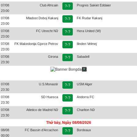
07/08
Club Africain
Progres Sakiet Eddaier
?-?
23:00
07/08
Mladost Doboj Kakanj
FK Rudar Kakanj
?-?
23:00
07/08
FC Utrecht Nữ
Hera United (W)
?-?
23:00
07/08
FK Makedonija Gjorce Petrov
Ilinden Velmej
?-?
23:00
07/08
Girona
Sabadell
?-?
23:30
x
07/08
U.S.Monastir
USM Alger
?-?
23:30
07/08
SD Huesca
Andorra FC
?-?
23:30
07/08
Atletico de Madrid Nữ
Charlton Nữ
?-?
23:30
Thứ bảy, Ngày 08/08/2026
08/08
FC Bassin d'Arcachon
Bordeaux
?-?
00:00