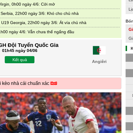
 Virgin, 0h00 ngày 4/6: Cởi mở
Lị
 Serbia, 22h00 ngày 3/6: Khó cho chủ nhà
Bón
 U19 Georgia, 22h00 ngày 3/6: Át vía chủ nhà
G
 01h00 ngày 4/6: Vẫn chưa thể ngẩng đầu
Gi
H Đội Tuyển Quốc Gia
K
01h45 ngày 04/06
Kết quả
Angiêri
i kèo nhà cái chuẩn xác