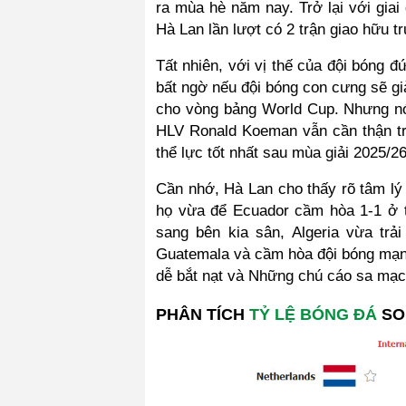
ra mùa hè năm nay. Trở lại với giai
Hà Lan lần lượt có 2 trận giao hữu t
Tất nhiên, với vị thế của đội bóng 
bất ngờ nếu đội bóng con cưng sẽ gi
cho vòng bảng World Cup. Nhưng nói 
HLV Ronald Koeman vẫn cần thận trọ
thể lực tốt nhất sau mùa giải 2025/2
Cần nhớ, Hà Lan cho thấy rõ tâm lý
họ vừa để Ecuador cầm hòa 1-1 ở tr
sang bên kia sân, Algeria vừa trả
Guatemala và cầm hòa đội bóng mạnh 
dễ bắt nạt và Những chú cáo sa mạc
PHÂN TÍCH
TỶ LỆ BÓNG ĐÁ
SO