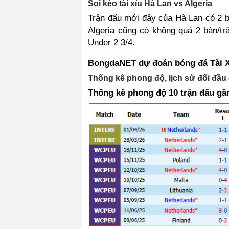
Soi kèo tài xỉu Hà Lan vs Algeria
Trận đấu mới đây của Hà Lan có 2 bà
Algeria cũng có không quá 2 bàn/trậ
Under 2 3/4.
BongdaNET dự đoán bóng đá Tài 
Thống kê phong độ, lịch sử đối đầu 
Thống kê phong độ 10 trận đấu gầ