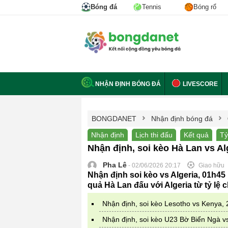
Bóng đá
Tennis
Bóng rổ
NHẬN ĐỊNH BÓNG ĐÁ
LIVESCORE
BONGDANET
Nhận định bóng đá
Nhận định
Lịch thi đấu
Kết quả
Tỷ
Nhận định, soi kèo Hà Lan vs Al
Pha Lê
- 02/06/2026 20:17
Giao hữu
Nhận định soi kèo vs Algeria, 01h45 
quả Hà Lan đấu với Algeria từ tỷ lệ
Nhận định, soi kèo Lesotho vs Kenya, 
Nhận định, soi kèo U23 Bờ Biển Ngà v