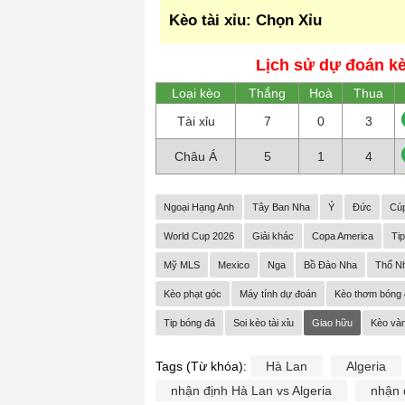
Kèo tài xỉu: Chọn Xỉu
Lịch sử dự đoán kè
Loại kèo
Thắng
Hoà
Thua
Tài xỉu
7
0
3
Châu Á
5
1
4
Ngoại Hạng Anh
Tây Ban Nha
Ý
Đức
Cú
World Cup 2026
Giải khác
Copa America
Ti
Mỹ MLS
Mexico
Nga
Bồ Đào Nha
Thổ Nh
Kèo phạt góc
Máy tính dự đoán
Kèo thơm bóng 
Tip bóng đá
Soi kèo tài xỉu
Giao hữu
Kèo và
Tags (Từ khóa):
Hà Lan
Algeria
nhận định Hà Lan vs Algeria
nhận 