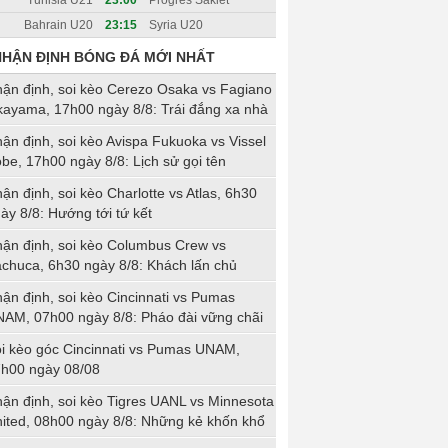
Tunisia U21
23:00
Progres Sakiet
Eddaier
Bahrain U20
23:15
Syria U20
NHẬN ĐỊNH BÓNG ĐÁ MỚI NHẤT
ận định, soi kèo Cerezo Osaka vs Fagiano
ayama, 17h00 ngày 8/8: Trái đắng xa nhà
ận định, soi kèo Avispa Fukuoka vs Vissel
be, 17h00 ngày 8/8: Lịch sử gọi tên
ận định, soi kèo Charlotte vs Atlas, 6h30
ày 8/8: Hướng tới tứ kết
ận định, soi kèo Columbus Crew vs
chuca, 6h30 ngày 8/8: Khách lấn chủ
ận định, soi kèo Cincinnati vs Pumas
AM, 07h00 ngày 8/8: Pháo đài vững chãi
i kèo góc Cincinnati vs Pumas UNAM,
h00 ngày 08/08
ận định, soi kèo Tigres UANL vs Minnesota
ited, 08h00 ngày 8/8: Những kẻ khốn khổ