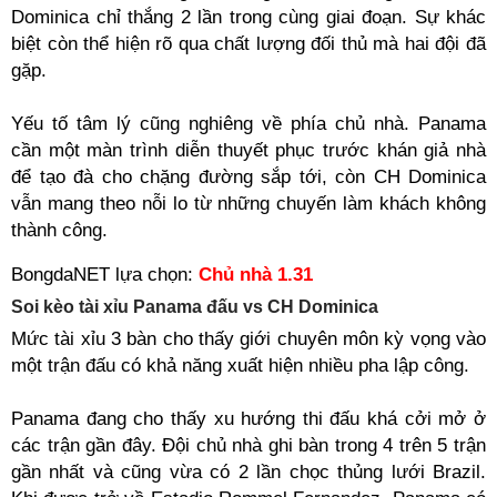
Dominica chỉ thắng 2 lần trong cùng giai đoạn. Sự khác
biệt còn thể hiện rõ qua chất lượng đối thủ mà hai đội đã
gặp.
Yếu tố tâm lý cũng nghiêng về phía chủ nhà. Panama
cần một màn trình diễn thuyết phục trước khán giả nhà
để tạo đà cho chặng đường sắp tới, còn CH Dominica
vẫn mang theo nỗi lo từ những chuyến làm khách không
thành công.
BongdaNET lựa chọn:
Chủ nhà 1.31
Soi kèo tài xỉu Panama đấu vs CH Dominica
Mức tài xỉu 3 bàn cho thấy giới chuyên môn kỳ vọng vào
một trận đấu có khả năng xuất hiện nhiều pha lập công.
Panama đang cho thấy xu hướng thi đấu khá cởi mở ở
các trận gần đây. Đội chủ nhà ghi bàn trong 4 trên 5 trận
gần nhất và cũng vừa có 2 lần chọc thủng lưới Brazil.