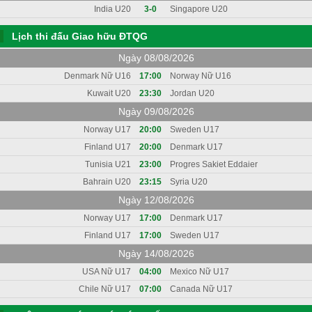
India U20
3-0
Singapore U20
Lịch thi đấu Giao hữu ĐTQG
Ngày 08/08/2026
Denmark Nữ U16
17:00
Norway Nữ U16
Kuwait U20
23:30
Jordan U20
Ngày 09/08/2026
Norway U17
20:00
Sweden U17
Finland U17
20:00
Denmark U17
Tunisia U21
23:00
Progres Sakiet Eddaier
Bahrain U20
23:15
Syria U20
Ngày 12/08/2026
Norway U17
17:00
Denmark U17
Finland U17
17:00
Sweden U17
Ngày 14/08/2026
USA Nữ U17
04:00
Mexico Nữ U17
Chile Nữ U17
07:00
Canada Nữ U17