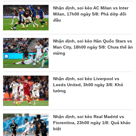
Nhận định, soi kèo AC Milan vs Inter
Milan, 17h00 ngày 5/8: Phá dớp đối
đầu
Nhận định, soi kèo Hàn Quốc Stars vs
Man City, 18h00 ngày 5/8: Chưa thể ăn
mừng
Nhận định, soi kèo Liverpool vs
Leeds United, 3h00 ngày 3/8: Khó
lường
Nhận định, soi kèo Real Madrid vs
Fiorentina, 23h00 ngày 1/8: Quá khác
biệt