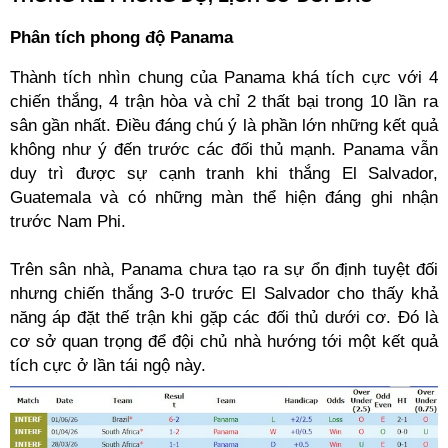
Phân tích phong độ Panama
Thành tích nhìn chung của Panama khá tích cực với 4
chiến thắng, 4 trận hòa và chỉ 2 thất bại trong 10 lần ra
sân gần nhất. Điều đáng chú ý là phần lớn những kết quả
không như ý đến trước các đối thủ mạnh. Panama vẫn
duy trì được sự cạnh tranh khi thắng El Salvador,
Guatemala và có những màn thể hiện đáng ghi nhận
trước Nam Phi.
Trên sân nhà, Panama chưa tạo ra sự ổn định tuyệt đối
nhưng chiến thắng 3-0 trước El Salvador cho thấy khả
năng áp đặt thế trận khi gặp các đối thủ dưới cơ. Đó là
cơ sở quan trọng để đội chủ nhà hướng tới một kết quả
tích cực ở lần tái ngộ này.