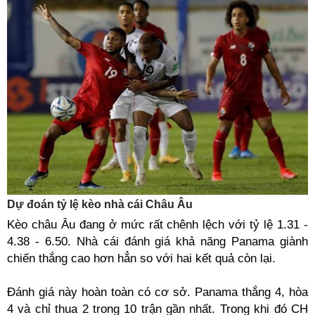
Dự đoán tỷ lệ kèo nhà cái Châu Âu
Kèo châu Âu đang ở mức rất chênh lệch với tỷ lệ 1.31 -
4.38 - 6.50. Nhà cái đánh giá khả năng Panama giành
chiến thắng cao hơn hẳn so với hai kết quả còn lại.
Đánh giá này hoàn toàn có cơ sở. Panama thắng 4, hòa
4 và chỉ thua 2 trong 10 trận gần nhất. Trong khi đó CH