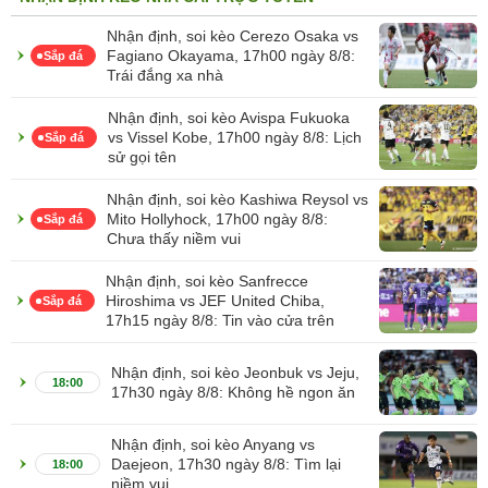
Nhận định, soi kèo Cerezo Osaka vs
Fagiano Okayama, 17h00 ngày 8/8:
Sắp đá
Trái đắng xa nhà
Nhận định, soi kèo Avispa Fukuoka
vs Vissel Kobe, 17h00 ngày 8/8: Lịch
Sắp đá
sử gọi tên
Nhận định, soi kèo Kashiwa Reysol vs
Mito Hollyhock, 17h00 ngày 8/8:
Sắp đá
Chưa thấy niềm vui
Nhận định, soi kèo Sanfrecce
Hiroshima vs JEF United Chiba,
Sắp đá
17h15 ngày 8/8: Tin vào cửa trên
Nhận định, soi kèo Jeonbuk vs Jeju,
18:00
17h30 ngày 8/8: Không hề ngon ăn
Nhận định, soi kèo Anyang vs
Daejeon, 17h30 ngày 8/8: Tìm lại
18:00
niềm vui