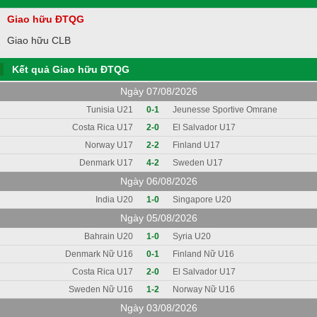
Giao hữu ĐTQG
Giao hữu CLB
Kết quả Giao hữu ĐTQG
Ngày 07/08/2026
Tunisia U21
0-1
Jeunesse Sportive Omrane
Costa Rica U17
2-0
El Salvador U17
Norway U17
2-2
Finland U17
Denmark U17
4-2
Sweden U17
Ngày 06/08/2026
India U20
1-0
Singapore U20
Ngày 05/08/2026
Bahrain U20
1-0
Syria U20
Denmark Nữ U16
0-1
Finland Nữ U16
Costa Rica U17
2-0
El Salvador U17
Sweden Nữ U16
1-2
Norway Nữ U16
Ngày 03/08/2026