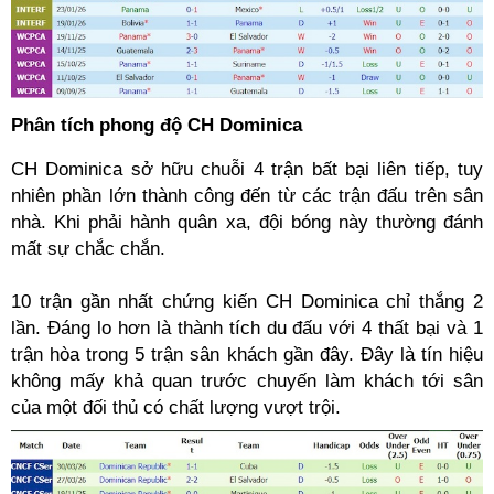
Phân tích phong độ CH Dominica
CH Dominica sở hữu chuỗi 4 trận bất bại liên tiếp, tuy
nhiên phần lớn thành công đến từ các trận đấu trên sân
nhà. Khi phải hành quân xa, đội bóng này thường đánh
mất sự chắc chắn.
10 trận gần nhất chứng kiến CH Dominica chỉ thắng 2
lần. Đáng lo hơn là thành tích du đấu với 4 thất bại và 1
trận hòa trong 5 trận sân khách gần đây. Đây là tín hiệu
không mấy khả quan trước chuyến làm khách tới sân
của một đối thủ có chất lượng vượt trội.