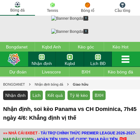
Bóng đá
Tennis
Bóng rổ
Cầu lông
x
x
Bongdanet
Kqbd Anh
Kèo góc
Kèo Hot
Nhận định
Kqbd
Lịch BĐ
Dự đoán
Livescore
BXH
Kèo bóng đá
BONGDANET
Nhận định bóng đá
Giao hữu
Nhận định
Lịch
Kết quả
Tỷ lệ kèo
BXH
Nhận định, soi kèo Panama vs CH Dominica, 7h45
ngày 4/6: Khẳng định vị thế
»» NHÀ CÁI 8XBET -
TÀI TRỢ CHÍNH THỨC PREMIER LEAGUE 2026-2027-
NẠP ĐẦU X100%
- HOÀN TIỀN 100% VÉ CƯỢC THUA ĐẦU TIÊN.