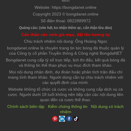
Minh
Website: https://bongdanet.online
Copyright 2023 © bongdanet.online
Số điện thoại: 0822889972
Quảng cáo: (site full, ko nhận thêm qc, cẩn thận lừa đảo)
Cẩn thận các nick giả mạo, đặt tên tương tự
Chịu trách nhiệm nội dung: Ông Hoàng Ngọc
bongdanet.online là chuyên trang tin tức bóng đá thuộc quản lý
của Công ty cổ phần Truyền thông & Công nghệ BongdaNET
Bongdanet cung cấp tỷ số trực tiếp, lịch thi đấu, kết quả bóng đá
và thông tin thể thao phục vụ mục đích tham khảo.
Mọi nội dung nhận định, dự đoán hoặc phân tích trận đấu chỉ
mang tính tham khảo. Người dùng cần tự chịu trách nhiệm với
các quyết định của mình.
Website không tổ chức cá cược và không cung cấp dịch vụ cá
cược. Người dưới 18 tuổi không nên tiếp cận các nội dung liên
quan đến cá cược thể thao.
Chính sách biên tập
Kiểm chứng thông tin
Nội dung có trách
nhiệm