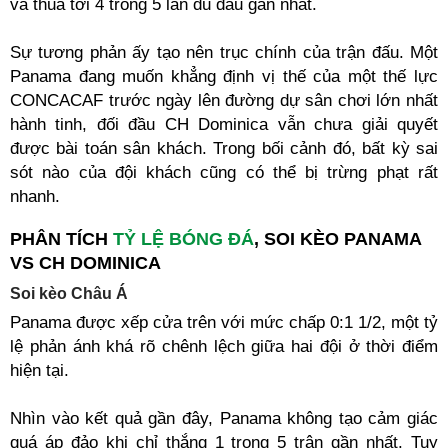
và thua tới 4 trong 5 lần du đấu gần nhất.
Sự tương phản ấy tạo nên trục chính của trận đấu. Một
Panama đang muốn khẳng định vị thế của một thế lực
CONCACAF trước ngày lên đường dự sân chơi lớn nhất
hành tinh, đối đầu CH Dominica vẫn chưa giải quyết
được bài toán sân khách. Trong bối cảnh đó, bất kỳ sai
sót nào của đội khách cũng có thể bị trừng phạt rất
nhanh.
PHÂN TÍCH
TỶ LỆ BÓNG ĐÁ
, SOI KÈO PANAMA
VS CH DOMINICA
Soi kèo Châu Á
Panama được xếp cửa trên với mức chấp 0:1 1/2, một tỷ
lệ phản ánh khá rõ chênh lệch giữa hai đội ở thời điểm
hiện tại.
Nhìn vào kết quả gần đây, Panama không tạo cảm giác
quá áp đảo khi chỉ thắng 1 trong 5 trận gần nhất. Tuy