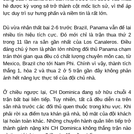
hè được kỳ vọng sẽ trở thành cột mốc lịch sử, vì thế áp
lực duy trì sự hưng phấn và niềm tin là rất lớn.
Dù vừa nhận thất bại 2-6 trước Brazil, Panama vẫn để lại
nhiều tín hiệu tích cực. Đó mới chỉ là trận thua thứ 2
trong 11 lần ra sân gần nhất của Los Canaleros. Điều
đáng chú ý hơn là phần lớn những đối thủ Panama chạm
trán thời gian qua đều có chất lượng chuyên môn cao, từ
Mexico, Brazil cho tới Nam Phi. Chính vì vậy, thành tích
thắng 1, hòa 2 và thua 2 ở 5 trận gần đây không phản
ánh hết năng lực thực tế của đội chủ nhà.
Ở chiều ngược lại, CH Dominica đang sở hữu chuỗi 4
trận bất bại liên tiếp. Tuy nhiên, tất cả đều diễn ra trên
sân nhà trước các đối thủ quen thuộc trong khu vực. Khi
phải rời xa điểm tựa khán giả nhà, bộ mặt của đội khách
lại hoàn toàn khác. Những chuyến hành quân liên tiếp trở
thành gánh nặng khi CH Dominica không thắng trận nào