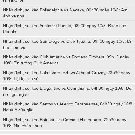
tiếp lượt về
Nhận định, soi kèo Philadelphia vs Necaxa, 06h30 ngày 10/8: Ám
ảnh xa nhà
Nhận định, soi kèo Austin vs Puebla, 08h00 ngày 10/8: Buồn cho
Puebla
Nhận định, soi kèo San Diego vs Club Tijuana, 09h00 ngày 10/8: Đi
tìm niềm vui
Nhận định, soi kèo Club America vs Portland Timbers, 09h15 ngày
10/8: Tin tưởng Club America
Nhận định, soi kèo Fakel Voronezh vs Akhmat Grozny, 23h30 ngày
10/8: Lật lại lịch sử
Nhận định, soi kèo Bragantino vs Corinthians, 04h30 ngày 10/8: Đòi
nợ ngọt ngào
Nhận định, soi kèo Santos vs Atletico Paranaense, 04h30 ngày 10/8:
Ngựa ô của giải
Nhận định, soi kèo Botosani vs Corvinul Hunedoara, 22h30 ngày
10/8: Níu chân nhau