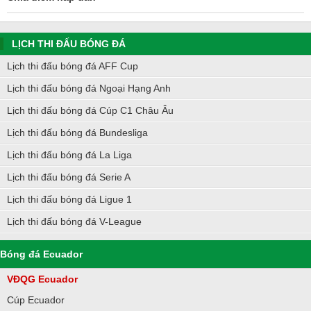
LỊCH THI ĐẤU BÓNG ĐÁ
Lịch thi đấu bóng đá AFF Cup
Lịch thi đấu bóng đá Ngoại Hạng Anh
Lịch thi đấu bóng đá Cúp C1 Châu Âu
Lịch thi đấu bóng đá Bundesliga
Lịch thi đấu bóng đá La Liga
Lịch thi đấu bóng đá Serie A
Lịch thi đấu bóng đá Ligue 1
Lịch thi đấu bóng đá V-League
Bóng đá Ecuador
VĐQG Ecuador
Cúp Ecuador