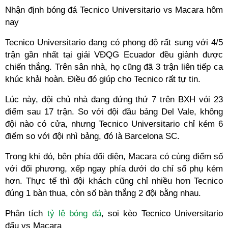
Nhận định bóng đá Tecnico Universitario vs Macara hôm
nay
Tecnico Universitario đang có phong độ rất sung với 4/5
trận gần nhất tại giải VĐQG Ecuador đều giành được
chiến thắng. Trên sân nhà, họ cũng đã 3 trận liên tiếp ca
khúc khải hoàn. Điều đó giúp cho Tecnico rất tự tin.
Lúc này, đội chủ nhà đang đứng thứ 7 trên BXH vói 23
điểm sau 17 trận. So với đội đầu bảng Del Vale, không
đội nào có cửa, nhưng Tecnico Universitario chỉ kém 6
điểm so với đội nhì bảng, đó là Barcelona SC.
Trong khi đó, bên phía đối diện, Macara có cùng điểm số
với đối phương, xếp ngay phía dưới do chỉ số phụ kém
hơn. Thực tế thì đội khách cũng chỉ nhiều hơn Tecnico
đúng 1 bàn thua, còn số bàn thắng 2 đội bằng nhau.
Phân tích
tỷ lệ bóng đá
, soi kèo Tecnico Universitario
đấu vs Macara