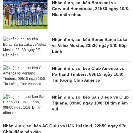
Nhận định, soi kèo Botosani vs
Corvinul Hunedoara, 22h30 ngày 10/8:
Níu chân nhau
Nhận định, soi kèo Borac Banja Luka
vs Velez Mostar, 23h30 ngày 9/8: Bấp
bênh
Nhận định, soi kèo Club America vs
Portland Timbers, 09h15 ngày 10/8:
Tin tưởng Club America
Nhận định, soi kèo San Diego vs Club
Tijuana, 09h00 ngày 10/8: Đi tìm niềm
vui
Nhận định, soi kèo AC Oulu vs HJK Helsinki, 22h59 ngày 9/8:
Chia điểm hấp dẫn