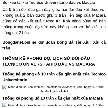
Soi kèo tài xỉu Tecnico Universitario đấu vs Macara
Cả 6 trận đối đầu gần đây giữa hai đội đều kết thúc với
không quá 2 bàn được ghi. 3 trận liên tiếp của Macara
cũng có các kết quả tương tự. Khả năng bùng nổ bàn
thắng trong cuộc đọ sức này không cao với kèo tài xỉu
cũng chỉ 2 hòa.
Bongdanet.online dự đoán bóng đá Tài Xỉu: Xỉu cả
trận
THỐNG KÊ PHONG ĐỘ, LỊCH SỬ ĐỐI ĐẦU
TECNICO UNIVERSITARIO ĐẤU VS MACARA
Thống kê phong độ 10 trận đấu gần nhất của Tecnico
Universitario
Thống kê phong độ 10 trận đấu gần nhất của Macara