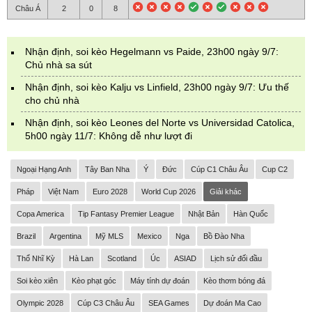
Châu Á
2
0
8
Nhận định, soi kèo Hegelmann vs Paide, 23h00 ngày 9/7:
Chủ nhà sa sút
Nhận định, soi kèo Kalju vs Linfield, 23h00 ngày 9/7: Ưu thế
cho chủ nhà
Nhận định, soi kèo Leones del Norte vs Universidad Catolica,
5h00 ngày 11/7: Không dễ như lượt đi
Ngoại Hạng Anh
Tây Ban Nha
Ý
Đức
Cúp C1 Châu Âu
Cup C2
Pháp
Việt Nam
Euro 2028
World Cup 2026
Giải khác
Copa America
Tip Fantasy Premier League
Nhật Bản
Hàn Quốc
Brazil
Argentina
Mỹ MLS
Mexico
Nga
Bồ Đào Nha
Thổ Nhĩ Kỳ
Hà Lan
Scotland
Úc
ASIAD
Lịch sử đối đầu
Soi kèo xiên
Kèo phạt góc
Máy tính dự đoán
Kèo thơm bóng đá
Olympic 2028
Cúp C3 Châu Âu
SEA Games
Dự đoán Ma Cao