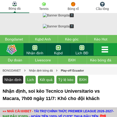
Bóng đá
Tennis
Bóng rổ
Cầu lông
x
x
Bongdanet
Kqbd Anh
Kèo góc
Kèo Hot
Nhận định
Kqbd
Lịch BĐ
Dự đoán
Livescore
BXH
Kèo bóng đá
BONGDANET
Nhận định bóng đá
Play-off Ecuador
Nhận định
Lịch
Kết quả
Tỷ lệ kèo
BXH
Nhận định, soi kèo Tecnico Universitario vs
Macara, 7h00 ngày 11/7: Khó cho đội khách
»» NHÀ CÁI 8XBET -
TÀI TRỢ CHÍNH THỨC PREMIER LEAGUE 2026-2027-
NẠP ĐẦU X100%
- HOÀN TIỀN 100% VÉ CƯỢC THUA ĐẦU TIÊN.