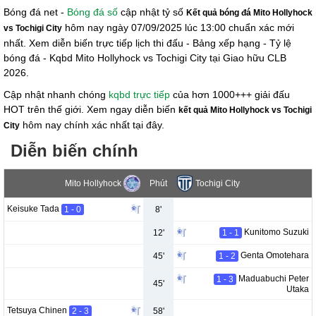
Bóng đá net -
Bóng đá số
cập nhật tỷ số
Kết quả bóng đá Mito Hollyhock
hôm nay ngày 07/09/2025 lúc 13:00 chuẩn xác mới
vs Tochigi City
nhất. Xem diễn biến trực tiếp lịch thi đấu - Bảng xếp hạng - Tỷ lệ
bóng đá - Kqbd Mito Hollyhock vs Tochigi City tại Giao hữu CLB
2026.
Cập nhật nhanh chóng
kqbd trực tiếp
của hơn 1000+++ giải đấu
HOT trên thế giới. Xem ngay diễn biến
kết quả Mito Hollyhock vs Tochigi
hôm nay chính xác nhất tại đây.
City
Diễn biến chính
Mito Hollyhock
Phút
Tochigi City
Keisuke Tada
1 - 0
8'
Kunitomo Suzuki
12'
1 - 1
Genta Omotehara
45'
1 - 2
Maduabuchi Peter
1 - 3
45'
Utaka
Tetsuya Chinen
2 - 3
58'