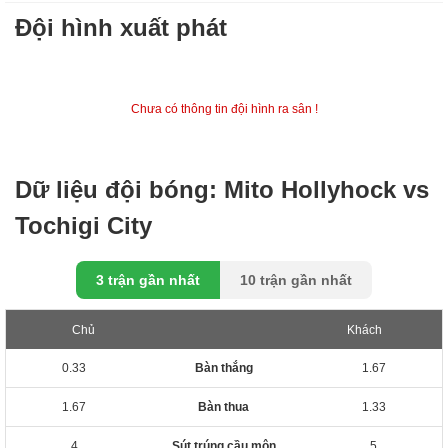
Đội hình xuất phát
Chưa có thông tin đội hình ra sân !
Dữ liệu đội bóng: Mito Hollyhock vs
Tochigi City
3 trận gần nhất
10 trận gần nhất
Chủ
Khách
0.33
Bàn thắng
1.67
1.67
Bàn thua
1.33
4
Sút trúng cầu môn
5