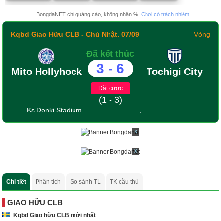
BongdaNET chỉ quảng cáo, không nhận %.
Chơi có trách nhiệm
Kqbd Giao Hữu CLB
- Chủ Nhật, 07/09
Vòng
Đã kết thúc
3
-
6
Mito Hollyhock
Tochigi City
Đặt cược
(1 - 3)
Ks Denki Stadium
,
x
x
Chi tiết
Phân tích
So sánh TL
TK cầu thủ
GIAO HỮU CLB
Kqbd Giao hữu CLB mới nhất