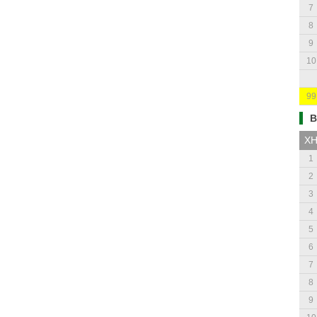
7
8
9
10
99
B
X
1
2
3
4
5
6
7
8
9