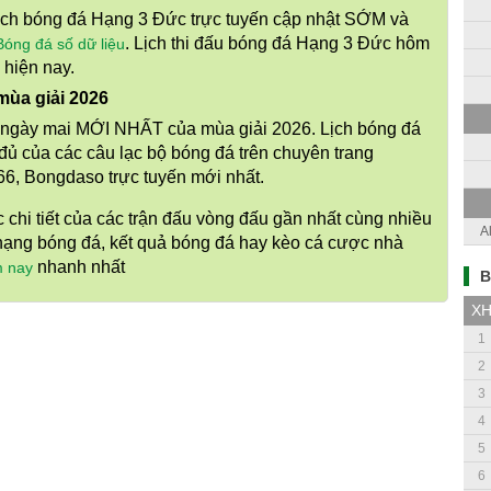
ịch bóng đá Hạng 3 Đức trực tuyến cập nhật SỚM và
. Lịch thi đấu bóng đá Hạng 3 Đức hôm
Bóng đá số dữ liệu
 hiện nay.
mùa giải 2026
 ngày mai MỚI NHẤT của mùa giải 2026. Lịch bóng đá
đủ của các câu lạc bộ bóng đá trên chuyên trang
66, Bongdaso trực tuyến mới nhất.
chi tiết của các trận đấu vòng đấu gần nhất cùng nhiều
A
hạng bóng đá, kết quả bóng đá hay kèo cá cược nhà
nhanh nhất
m nay
B
X
1
2
3
4
5
6