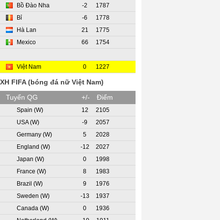
Bồ Đào Nha
-2
1787
Bỉ
-6
1778
Hà Lan
21
1775
Mexico
66
1754
Việt Nam
0
1227
XH FIFA (bóng đá nữ Việt Nam)
H
Tuyển QG
+/-
Điểm
Spain (W)
12
2105
USA (W)
-9
2057
Germany (W)
5
2028
England (W)
-12
2027
Japan (W)
0
1998
France (W)
8
1983
Brazil (W)
9
1976
Sweden (W)
-13
1937
Canada (W)
0
1936