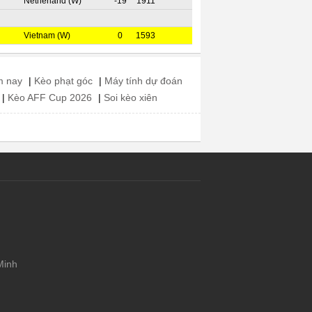
Netherland (W)
-19
1911
Vietnam (W)
0
1593
m nay
|
Kèo phạt góc
|
Máy tính dự đoán
|
Kèo AFF Cup 2026
|
Soi kèo xiên
Minh