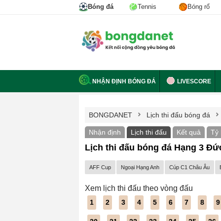
Bóng đá
Tennis
Bóng rổ
NHẬN ĐỊNH BÓNG ĐÁ
LIVESCORE
BONGDANET
Lịch thi đấu bóng đá
Nhận định
Lịch thi đấu
Kết quả
Tỷ 
Lịch thi đấu bóng đá Hạng 3 Đứ
AFF Cup
Ngoại Hạng Anh
Cúp C1 Châu Âu
Xem lịch thi đấu theo vòng đấu
1
2
3
4
5
6
7
8
9