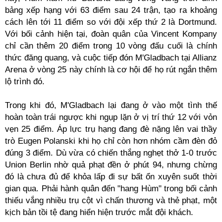
bảng xếp hạng với 63 điểm sau 24 trận, tạo ra khoảng
cách lên tới 11 điểm so với đội xếp thứ 2 là Dortmund.
Với bối cảnh hiện tại, đoàn quân của Vincent Kompany
chỉ cần thêm 20 điểm trong 10 vòng đấu cuối là chính
thức đăng quang, và cuộc tiếp đón M'Gladbach tại Allianz
Arena ở vòng 25 này chính là cơ hội để họ rút ngắn thêm
lộ trình đó.
Trong khi đó, M'Gladbach lại đang ở vào một tình thế
hoàn toàn trái ngược khi ngụp lặn ở vị trí thứ 12 với vỏn
vẹn 25 điểm. Áp lực trụ hạng đang đè nặng lên vai thầy
trò Eugen Polanski khi họ chỉ còn hơn nhóm cầm đèn đỏ
đúng 3 điểm. Dù vừa có chiến thắng nghẹt thở 1-0 trước
Union Berlin nhờ quả phạt đền ở phút 94, nhưng chừng
đó là chưa đủ để khỏa lấp đi sự bất ổn xuyên suốt thời
gian qua. Phải hành quân đến "hang Hùm" trong bối cảnh
thiếu vắng nhiều trụ cột vì chấn thương và thẻ phạt, một
kịch bản tồi tệ đang hiển hiện trước mắt đội khách.