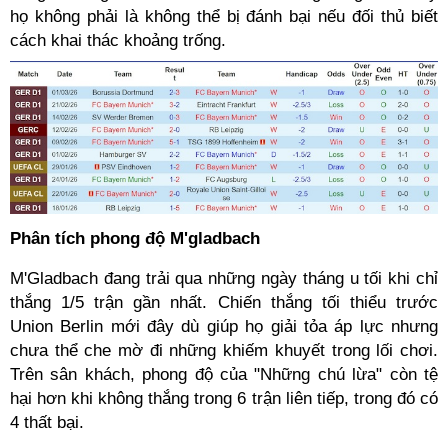
họ không phải là không thể bị đánh bại nếu đối thủ biết
cách khai thác khoảng trống.
Phân tích phong độ M'gladbach
M'Gladbach đang trải qua những ngày tháng u tối khi chỉ
thắng 1/5 trận gần nhất. Chiến thắng tối thiểu trước
Union Berlin mới đây dù giúp họ giải tỏa áp lực nhưng
chưa thể che mờ đi những khiếm khuyết trong lối chơi.
Trên sân khách, phong độ của "Những chú lừa" còn tệ
hại hơn khi không thắng trong 6 trận liên tiếp, trong đó có
4 thất bại.