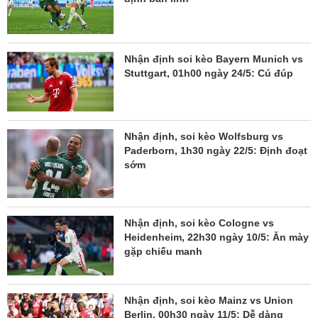
Nhận định soi kèo Bayern Munich vs
Stuttgart, 01h00 ngày 24/5: Cú đúp
Nhận định, soi kèo Wolfsburg vs
Paderborn, 1h30 ngày 22/5: Định đoạt
sớm
Nhận định, soi kèo Cologne vs
Heidenheim, 22h30 ngày 10/5: Ăn mày
gặp chiếu manh
Nhận định, soi kèo Mainz vs Union
Berlin, 00h30 ngày 11/5: Dễ dàng