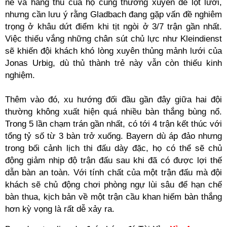
nể và hàng thủ của họ cũng thường xuyên để lọt lưới,
nhưng cần lưu ý rằng Gladbach đang gặp vấn đề nghiêm
trọng ở khâu dứt điểm khi tịt ngòi ở 3/7 trận gần nhất.
Việc thiếu vắng những chân sút chủ lực như Kleindienst
sẽ khiến đội khách khó lòng xuyên thủng mảnh lưới của
Jonas Urbig, dù thủ thành trẻ này vẫn còn thiếu kinh
nghiệm.
Thêm vào đó, xu hướng đối đầu gần đây giữa hai đội
thường không xuất hiện quá nhiều bàn thắng bùng nổ.
Trong 5 lần chạm trán gần nhất, có tới 4 trận kết thúc với
tổng tỷ số từ 3 bàn trở xuống. Bayern dù áp đảo nhưng
trong bối cảnh lịch thi đấu dày đặc, họ có thể sẽ chủ
động giảm nhịp độ trận đấu sau khi đã có được lợi thế
dẫn bàn an toàn. Với tính chất của một trận đấu mà đội
khách sẽ chủ động chơi phòng ngự lùi sâu để hạn chế
bàn thua, kịch bản về một trận cầu khan hiếm bàn thắng
hơn kỳ vọng là rất dễ xảy ra.