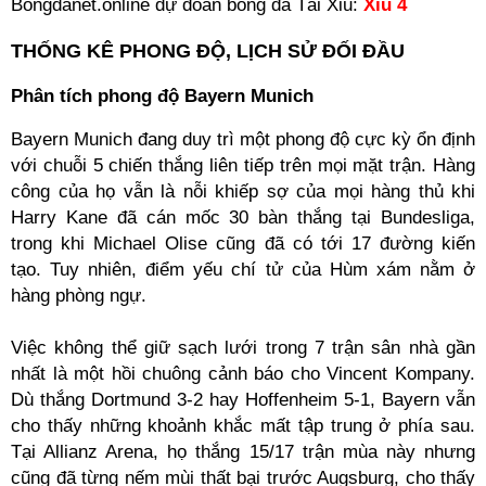
Bongdanet.online dự đoán bóng đá Tài Xỉu:
Xỉu 4
THỐNG KÊ PHONG ĐỘ, LỊCH SỬ ĐỐI ĐẦU
Phân tích phong độ Bayern Munich
Bayern Munich đang duy trì một phong độ cực kỳ ổn định
với chuỗi 5 chiến thắng liên tiếp trên mọi mặt trận. Hàng
công của họ vẫn là nỗi khiếp sợ của mọi hàng thủ khi
Harry Kane đã cán mốc 30 bàn thắng tại Bundesliga,
trong khi Michael Olise cũng đã có tới 17 đường kiến
tạo. Tuy nhiên, điểm yếu chí tử của Hùm xám nằm ở
hàng phòng ngự.
Việc không thể giữ sạch lưới trong 7 trận sân nhà gần
nhất là một hồi chuông cảnh báo cho Vincent Kompany.
Dù thắng Dortmund 3-2 hay Hoffenheim 5-1, Bayern vẫn
cho thấy những khoảnh khắc mất tập trung ở phía sau.
Tại Allianz Arena, họ thắng 15/17 trận mùa này nhưng
cũng đã từng nếm mùi thất bại trước Augsburg, cho thấy