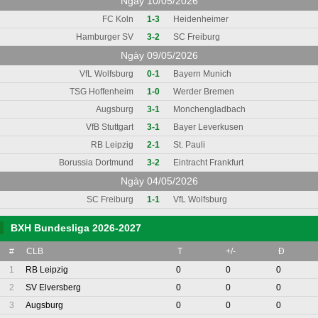
Ngày 10/05/2026
FC Koln
1-3
Heidenheimer
Hamburger SV
3-2
SC Freiburg
Ngày 09/05/2026
VfL Wolfsburg
0-1
Bayern Munich
TSG Hoffenheim
1-0
Werder Bremen
Augsburg
3-1
Monchengladbach
VfB Stuttgart
3-1
Bayer Leverkusen
RB Leipzig
2-1
St. Pauli
Borussia Dortmund
3-2
Eintracht Frankfurt
Ngày 04/05/2026
SC Freiburg
1-1
VfL Wolfsburg
BXH Bundesliga 2026-2027
#
CLB
T
+/-
Đ
1
RB Leipzig
0
0
0
2
SV Elversberg
0
0
0
3
Augsburg
0
0
0