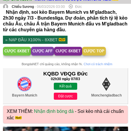
Chiểu Sương
- 06/03/2026 03:00
Đức
Nhận định, soi kèo Bayern Munich vs M'gladbach,
2h30 ngày 7/3 - Bundesliga. Dự đoán, phân tích tỷ lệ kèo
châu Âu, châu Á trận Bayern Munich đấu vs M'gladbach
từ các chuyên gia hàng đầu.
» NẠP ĐẦU X100% - 8XBET
CƯỢC 8XBET
CƯỢC AFF
CƯỢC 8XBET
CƯỢC TOP
BongdaNET chỉ quảng cáo, không nhận %.
Chơi có trách nhiệm
KQBD VĐQG Đức
02h30 ngày 07/03
Kết quả
Bayern Munich
Monchengladbach
Đặt cược
XEM THÊM:
Nhận định bóng đá
- Soi kèo nhà cái chuẩn
xác