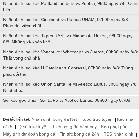
Nhận định, soi kèo Portland Timbers vs Puebla, 9h30 ngày 7/8: Cống
hiến
Nhận định, soi kèo Cincinnati vs Pumas UNAM, 07h00 ngày 8/8:
Pháo đài vững chãi
Nhận định, soi kèo Tigres UANL vs Minnesota United, 08h00 ngày
8/8: Những kẻ khốn khổ
Nhận định, soi kèo Vancouver Whitecaps vs Juarez, 09h30 ngày 8/8:
Thất vọng chủ nhà
Nhận định, soi kèo U Catolica vs Cobresal, 07h30 ngày 8/8: Trừng
phạt đối thủ
Nhận định, soi kèo Union Santa Fe vs Atletico Lanus, 5h00 ngày 7/8:
Nhạt nhòa
Soi kèo góc Union Santa Fe vs Atletico Lanus, 05h00 ngày 07/08
Nhận định bóng đá Net
Kqbd trực tuyến
Kèo nhà
Đối tác liên kết:
|
|
cái 5
Tỷ số trực tuyến
Lịch bóng đá hôm nay
Kèo phạt góc
|
|
|
|
Máy tính dự đoán bóng đá
Tin tức bóng đá 24h
RSS Nhận định
|
|
|