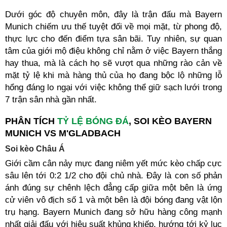
Dưới góc độ chuyên môn, đây là trận đấu mà Bayern
Munich chiếm ưu thế tuyệt đối về mọi mặt, từ phong độ,
thực lực cho đến điểm tựa sân bãi. Tuy nhiên, sự quan
tâm của giới mộ điệu không chỉ nằm ở việc Bayern thắng
hay thua, mà là cách họ sẽ vượt qua những rào cản về
mặt tỷ lệ khi mà hàng thủ của họ đang bộc lộ những lỗ
hổng đáng lo ngại với việc không thể giữ sạch lưới trong
7 trận sân nhà gần nhất.
PHÂN TÍCH
TỶ LỆ BÓNG ĐÁ
, SOI KÈO BAYERN
MUNICH VS M'GLADBACH
Soi kèo Châu Á
Giới cầm cân nảy mực đang niêm yết mức kèo chấp cực
sâu lên tới 0:2 1/2 cho đội chủ nhà. Đây là con số phản
ánh đúng sự chênh lệch đẳng cấp giữa một bên là ứng
cử viên vô địch số 1 và một bên là đội bóng đang vật lộn
trụ hạng. Bayern Munich đang sở hữu hàng công mạnh
nhất giải đấu với hiệu suất khủng khiếp, hướng tới kỷ lục