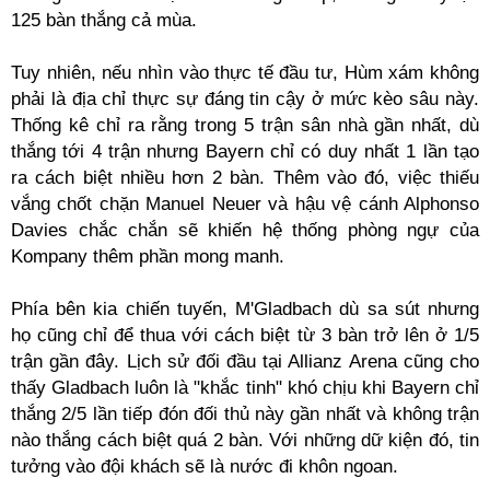
125 bàn thắng cả mùa.
Tuy nhiên, nếu nhìn vào thực tế đầu tư, Hùm xám không
phải là địa chỉ thực sự đáng tin cậy ở mức kèo sâu này.
Thống kê chỉ ra rằng trong 5 trận sân nhà gần nhất, dù
thắng tới 4 trận nhưng Bayern chỉ có duy nhất 1 lần tạo
ra cách biệt nhiều hơn 2 bàn. Thêm vào đó, việc thiếu
vắng chốt chặn Manuel Neuer và hậu vệ cánh Alphonso
Davies chắc chắn sẽ khiến hệ thống phòng ngự của
Kompany thêm phần mong manh.
Phía bên kia chiến tuyến, M'Gladbach dù sa sút nhưng
họ cũng chỉ để thua với cách biệt từ 3 bàn trở lên ở 1/5
trận gần đây. Lịch sử đối đầu tại Allianz Arena cũng cho
thấy Gladbach luôn là "khắc tinh" khó chịu khi Bayern chỉ
thắng 2/5 lần tiếp đón đối thủ này gần nhất và không trận
nào thắng cách biệt quá 2 bàn. Với những dữ kiện đó, tin
tưởng vào đội khách sẽ là nước đi khôn ngoan.