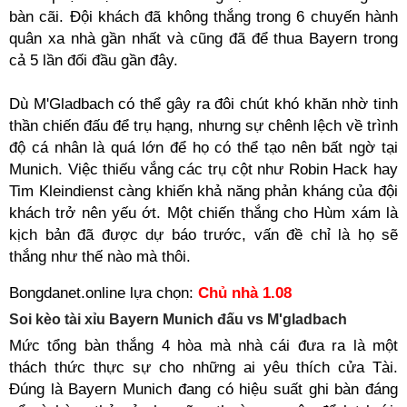
bàn cãi. Đội khách đã không thắng trong 6 chuyến hành
quân xa nhà gần nhất và cũng đã để thua Bayern trong
cả 5 lần đối đầu gần đây.
Dù M'Gladbach có thể gây ra đôi chút khó khăn nhờ tinh
thần chiến đấu để trụ hạng, nhưng sự chênh lệch về trình
độ cá nhân là quá lớn để họ có thể tạo nên bất ngờ tại
Munich. Việc thiếu vắng các trụ cột như Robin Hack hay
Tim Kleindienst càng khiến khả năng phản kháng của đội
khách trở nên yếu ớt. Một chiến thắng cho Hùm xám là
kịch bản đã được dự báo trước, vấn đề chỉ là họ sẽ
thắng như thế nào mà thôi.
Bongdanet.online lựa chọn:
Chủ nhà 1.08
Soi kèo tài xỉu Bayern Munich đấu vs M'gladbach
Mức tổng bàn thắng 4 hòa mà nhà cái đưa ra là một
thách thức thực sự cho những ai yêu thích cửa Tài.
Đúng là Bayern Munich đang có hiệu suất ghi bàn đáng