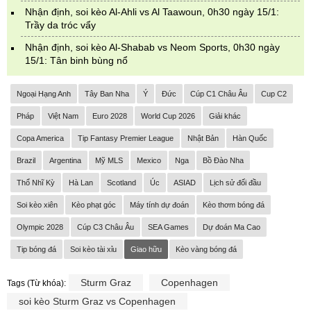
Nhận định, soi kèo Al-Ahli vs Al Taawoun, 0h30 ngày 15/1:
Trầy da tróc vẩy
Nhận định, soi kèo Al-Shabab vs Neom Sports, 0h30 ngày
15/1: Tân binh bùng nổ
Ngoại Hạng Anh
Tây Ban Nha
Ý
Đức
Cúp C1 Châu Âu
Cup C2
Pháp
Việt Nam
Euro 2028
World Cup 2026
Giải khác
Copa America
Tip Fantasy Premier League
Nhật Bản
Hàn Quốc
Brazil
Argentina
Mỹ MLS
Mexico
Nga
Bồ Đào Nha
Thổ Nhĩ Kỳ
Hà Lan
Scotland
Úc
ASIAD
Lịch sử đối đầu
Soi kèo xiên
Kèo phạt góc
Máy tính dự đoán
Kèo thơm bóng đá
Olympic 2028
Cúp C3 Châu Âu
SEA Games
Dự đoán Ma Cao
Tip bóng đá
Soi kèo tài xỉu
Giao hữu
Kèo vàng bóng đá
Sturm Graz
Copenhagen
Tags (Từ khóa):
soi kèo Sturm Graz vs Copenhagen