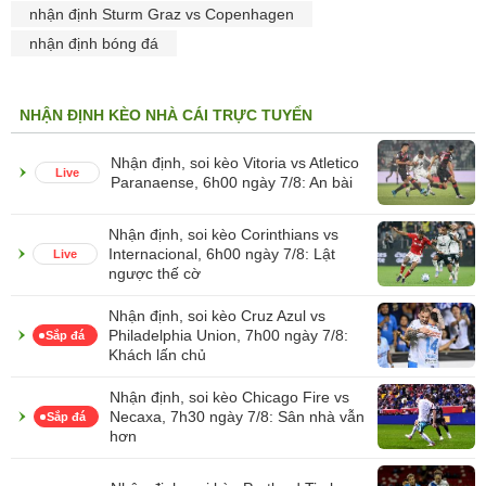
nhận định Sturm Graz vs Copenhagen
nhận định bóng đá
NHẬN ĐỊNH KÈO NHÀ CÁI TRỰC TUYẾN
Nhận định, soi kèo Vitoria vs Atletico
Live
Paranaense, 6h00 ngày 7/8: An bài
Nhận định, soi kèo Corinthians vs
Internacional, 6h00 ngày 7/8: Lật
Live
ngược thế cờ
Nhận định, soi kèo Cruz Azul vs
Philadelphia Union, 7h00 ngày 7/8:
Sắp đá
Khách lấn chủ
Nhận định, soi kèo Chicago Fire vs
Necaxa, 7h30 ngày 7/8: Sân nhà vẫn
Sắp đá
hơn