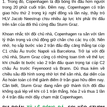
1. Trong đó, Copenhagen là đội bóng thi đấu hơn người
trong 20 phút cuối trận. Đêm nay, Copenhagen có trận
giao hữu thứ 2 trong kỳ nghỉ đông và lần này, thầy trò
HLV Jacob Neestrup chịu nhiều áp lực khi phải thi đấu
trên sân của đối thủ cứng đầu Sturm Graz.
Khoan nhắc tới đội chủ nhà, Copenhagen ra sân với tâm
lý thận trọng và chủ động giữ chân cho các trụ cột. Nên
nhớ, họ sắp bước vào 2 trận đấu đầy căng thẳng tại cúp
C1 châu Âu trước Napoli và Barcelona. Trở lại với đội
chủ nhà, Sturm Graz cũng có những toan tính về thể lực
khi chuẩn bị bước vào 2 trận đấu quan trọng tại cúp C2
châu Âu trước Feyenoord và Brann. Dù thua kém về
chiều sâu đội hình song nhờ lợi thế sân nhà, đại diện của
Áo hoàn toàn có thể giành điểm ở trận giao hữu đêm nay.
Cần biết, Sturm Graz đang nắm giữ thành tích đối đầu
không quá lép vế khi có 1 trận thắng, hòa 2 và thua 1 lần
ở 4 trận đấu mới đây chạm mặt Copenhagen.