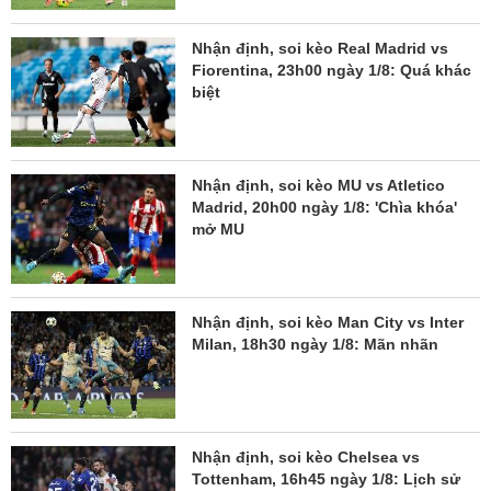
Nhận định, soi kèo Real Madrid vs
Fiorentina, 23h00 ngày 1/8: Quá khác
biệt
Nhận định, soi kèo MU vs Atletico
Madrid, 20h00 ngày 1/8: 'Chìa khóa'
mở MU
Nhận định, soi kèo Man City vs Inter
Milan, 18h30 ngày 1/8: Mãn nhãn
Nhận định, soi kèo Chelsea vs
Tottenham, 16h45 ngày 1/8: Lịch sử