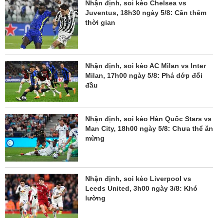
Nhận định, soi kèo Chelsea vs
Juventus, 18h30 ngày 5/8: Cần thêm
thời gian
Nhận định, soi kèo AC Milan vs Inter
Milan, 17h00 ngày 5/8: Phá dớp đối
đầu
Nhận định, soi kèo Hàn Quốc Stars vs
Man City, 18h00 ngày 5/8: Chưa thể ăn
mừng
Nhận định, soi kèo Liverpool vs
Leeds United, 3h00 ngày 3/8: Khó
lường