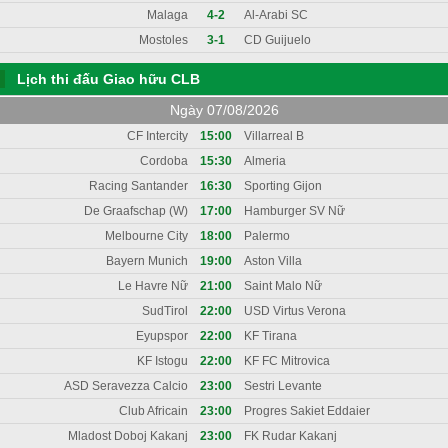
Malaga
4-2
Al-Arabi SC
Mostoles
3-1
CD Guijuelo
Lịch thi đấu Giao hữu CLB
Ngày 07/08/2026
CF Intercity
15:00
Villarreal B
Cordoba
15:30
Almeria
Racing Santander
16:30
Sporting Gijon
De Graafschap (W)
17:00
Hamburger SV Nữ
Melbourne City
18:00
Palermo
Bayern Munich
19:00
Aston Villa
Le Havre Nữ
21:00
Saint Malo Nữ
SudTirol
22:00
USD Virtus Verona
Eyupspor
22:00
KF Tirana
KF Istogu
22:00
KF FC Mitrovica
ASD Seravezza Calcio
23:00
Sestri Levante
Club Africain
23:00
Progres Sakiet Eddaier
Mladost Doboj Kakanj
23:00
FK Rudar Kakanj