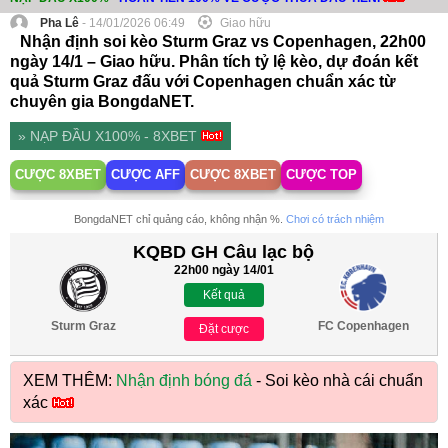
Pha Lê
- 14/01/2026 06:49
Giao hữu
Nhận định soi kèo Sturm Graz vs Copenhagen, 22h00
ngày 14/1 – Giao hữu. Phân tích tỷ lệ kèo, dự đoán kết
quả Sturm Graz đấu với Copenhagen chuẩn xác từ
chuyên gia BongdaNET.
» NẠP ĐẦU X100% - 8XBET
CƯỢC 8XBET
CƯỢC AFF
CƯỢC 8XBET
CƯỢC TOP
BongdaNET chỉ quảng cáo, không nhận %.
Chơi có trách nhiệm
KQBD GH Câu lạc bộ
22h00 ngày 14/01
Kết quả
Sturm Graz
FC Copenhagen
Đặt cược
XEM THÊM:
Nhận định bóng đá
- Soi kèo nhà cái chuẩn
xác