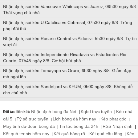
Nhận định, soi kèo Vancouver Whitecaps vs Juarez, 09h30 ngày 8/8:
Thất vọng chủ nhà
Nhận định, soi kèo U Catolica vs Cobresal, 07h30 ngày 8/8: Trừng
phạt đối thủ
Nhận định, soi kèo Rosario Central vs Aldosivi, 5h30 ngày 8/8: Tự tin
vượt ải
Nhận định, soi kèo Independiente Rivadavia vs Estudiantes Rio
Cuarto, 07h45 ngày 8/8: Cơ hội bứt phá
Nhận định, soi kèo Tomayapo vs Oruro, 6h30 ngày 8/8: Giẫm đạp
mà ngoi lên
Nhận định, soi kèo Sandefjord vs KFUM, 0h00 ngày 8/8: Không dễ
cho chủ nhà
Nhận định bóng đá Net
Kqbd trực tuyến
Kèo nhà
Đối tác liên kết:
|
|
cái 5
Tỷ số trực tuyến
Lịch bóng đá hôm nay
Kèo phạt góc
|
|
|
|
Máy tính dự đoán bóng đá
Tin tức bóng đá 24h
RSS Nhận định
|
|
|
Kết quả tennis hôm nay
Kết quả bóng rổ
Kết quả cầu lông
Kèo
|
|
|