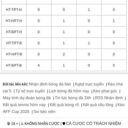
HT-T/FT-H
0
0
1
0
HT-H/FT-H
0
1
0
1
HT-B/FT-H
0
1
0
0
HT-T/FT-B
0
1
1
0
HT-H/FT-B
0
2
0
0
HT-B/FT-B
4
1
0
5
Nhận định bóng đá Net
Kqbd trực tuyến
Kèo nhà
Đối tác liên kết:
|
|
cái 5
Tỷ số trực tuyến
Lịch bóng đá hôm nay
Kèo phạt góc
|
|
|
|
Máy tính dự đoán bóng đá
Tin tức bóng đá 24h
RSS Nhận định
|
|
|
Kết quả tennis hôm nay
Kết quả bóng rổ
Kết quả cầu lông
Kèo
|
|
|
AFF Cup 2026
Soi kèo xiên
|
CÁ CƯỢC CÓ TRÁCH NHIỆM
🔞 18 + | ⚠️ KHÔNG NHẬN CƯỢC | 🛡️