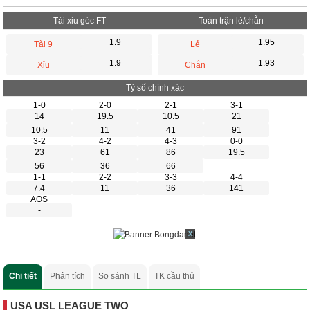
Tài xỉu góc FT
Toàn trận lẻ/chẵn
1.9
1.95
Tài 9
Lẻ
1.9
1.93
Xỉu
Chẵn
Tỷ số chính xác
1-0
2-0
2-1
3-1
14
19.5
10.5
21
10.5
11
41
91
3-2
4-2
4-3
0-0
23
61
86
19.5
56
36
66
1-1
2-2
3-3
4-4
7.4
11
36
141
AOS
-
x
Chi tiết
Phân tích
So sánh TL
TK cầu thủ
USA USL LEAGUE TWO