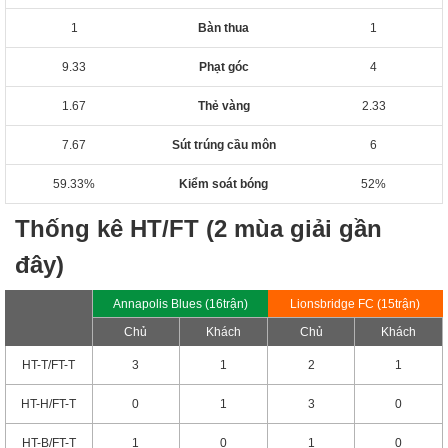
1
Bàn thua
1
9.33
Phạt góc
4
1.67
Thẻ vàng
2.33
7.67
Sút trúng cầu môn
6
59.33%
Kiểm soát bóng
52%
Thống kê HT/FT (2 mùa giải gần
đây)
Annapolis Blues (16trận)
Lionsbridge FC (15trận)
Chủ
Khách
Chủ
Khách
HT-T/FT-T
3
1
2
1
HT-H/FT-T
0
1
3
0
HT-B/FT-T
1
0
1
0