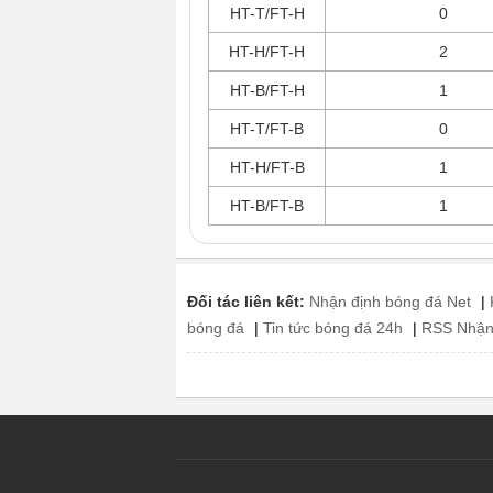
HT-T/FT-H
0
HT-H/FT-H
2
HT-B/FT-H
1
HT-T/FT-B
0
HT-H/FT-B
1
HT-B/FT-B
1
Đối tác liên kết:
Nhận định bóng đá Net
|
bóng đá
|
Tin tức bóng đá 24h
|
RSS Nhận