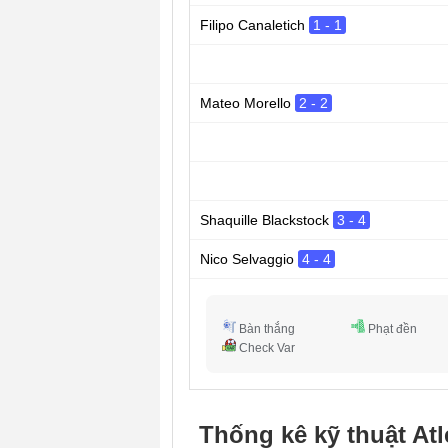
Filipo Canaletich
1 - 1
Mateo Morello
2 - 2
Shaquille Blackstock
3 - 4
Nico Selvaggio
4 - 4
Bàn thắng
Phạt đền
Check Var
Thống kê kỹ thuật At