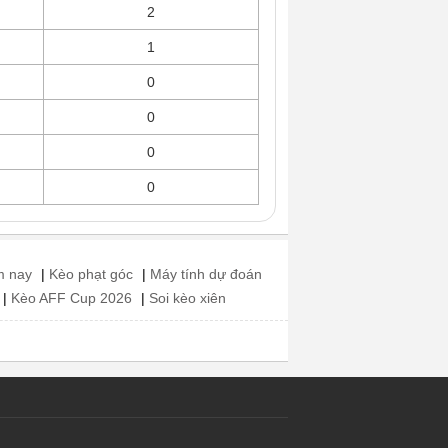
2
1
0
0
0
0
m nay
|
Kèo phạt góc
|
Máy tính dự đoán
|
Kèo AFF Cup 2026
|
Soi kèo xiên