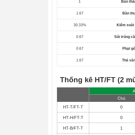
1
Bàn thắ
1.67
Bàn th
30.33%
Kiểm soát
0.67
Sút trúng c
0.67
Phạt g
1.67
Thẻ và
Thống kê HT/FT (2 mù
A
Chủ
HT-T/FT-T
0
HT-H/FT-T
0
HT-B/FT-T
1