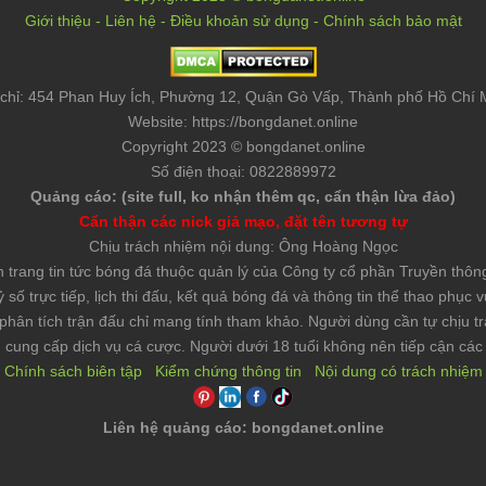
Giới thiệu
-
Liên hệ
-
Điều khoản sử dụng
-
Chính sách bảo mật
 chỉ:
454 Phan Huy Ích
,
Phường 12, Quận Gò Vấp, Thành phố Hồ Chí 
Website: https://bongdanet.online
Copyright 2023 © bongdanet.online
Số điện thoại: 0822889972
Quảng cáo: (site full, ko nhận thêm qc, cẩn thận lừa đảo)
Cẩn thận các nick giả mạo, đặt tên tương tự
Chịu trách nhiệm nội dung: Ông Hoàng Ngọc
n trang tin tức bóng đá thuộc quản lý của Công ty cổ phần Truyền t
số trực tiếp, lịch thi đấu, kết quả bóng đá và thông tin thể thao phục
phân tích trận đấu chỉ mang tính tham khảo. Người dùng cần tự chịu tr
cung cấp dịch vụ cá cược. Người dưới 18 tuổi không nên tiếp cận các 
Chính sách biên tập
Kiểm chứng thông tin
Nội dung có trách nhiệm
Liên hệ quảng cáo: bongdanet.online