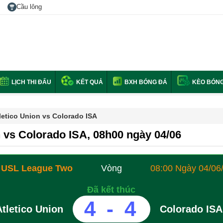
Cầu lông
LỊCH THI ĐẤU
KẾT QUẢ
BXH BÓNG ĐÁ
KÈO BÓNG
letico Union vs Colorado ISA
n vs Colorado ISA, 08h00 ngày 04/06
 USL League Two
Vòng
08:00 Ngày 04/06
Đã kết thúc
4
-
4
Atletico Union
Colorado ISA