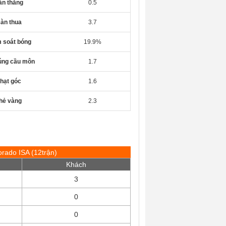
àn thắng
0.5
àn thua
3.7
 soát bóng
19.9%
rúng cầu môn
1.7
hạt góc
1.6
hẻ vàng
2.3
orado ISA (12trận)
Khách
3
0
0