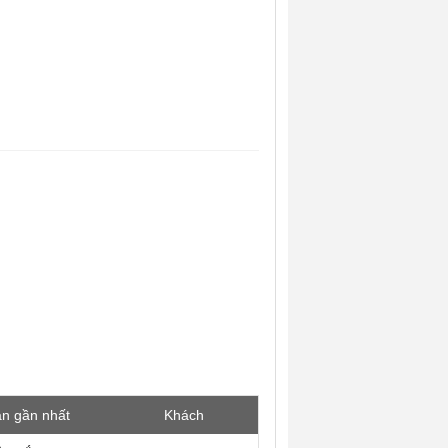
ận gần nhất
Khách