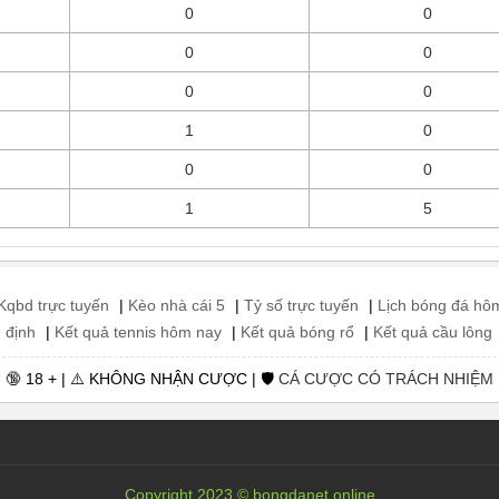
0
0
0
0
0
0
1
0
0
0
1
5
Kqbd trực tuyến
|
Kèo nhà cái 5
|
Tỷ số trực tuyến
|
Lịch bóng đá hô
 định
|
Kết quả tennis hôm nay
|
Kết quả bóng rổ
|
Kết quả cầu lông
🔞 18 + | ⚠️ KHÔNG NHẬN CƯỢC | 🛡️
CÁ CƯỢC CÓ TRÁCH NHIỆM
Copyright 2023 © bongdanet.online