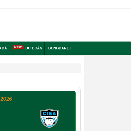
 ĐÁ
DỰ ĐOÁN
BONGDANET
/2026