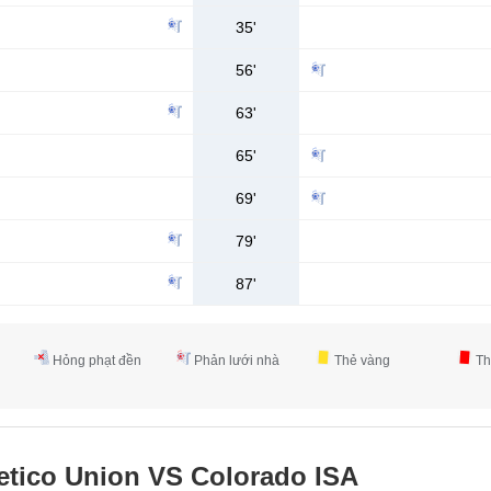
35'
56'
63'
65'
69'
79'
87'
Hỏng phạt đền
Phản lưới nhà
Thẻ vàng
Th
letico Union VS Colorado ISA