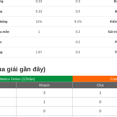
ng
0.33
0.3
B
ua
5.33
0.5
B
 bóng
11%
9.1%
Kiểm
ầu môn
1
0.2
Sút t
óc
0.2
P
ng
1.67
0.5
T
a giải gần đây)
tletico Union (12trận)
Col
Khách
Chủ
3
1
1
0
0
0