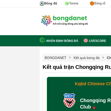
Bóng đá
Tennis
Bóng rổ
NHẬN ĐỊNH BÓNG ĐÁ
LIVESCORE
BONGDANET
Kết quả bóng đá
Ch
Kết quả trận Chongqing Ru
Kqbd Chinese C
Chongqing Ru
Club
1