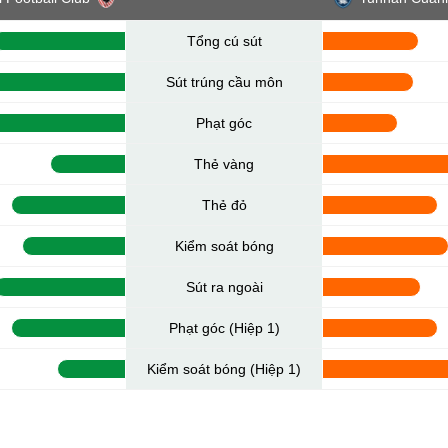
Tổng cú sút
Sút trúng cầu môn
Phạt góc
Thẻ vàng
Thẻ đỏ
Kiểm soát bóng
Sút ra ngoài
Phạt góc (Hiệp 1)
Kiểm soát bóng (Hiệp 1)