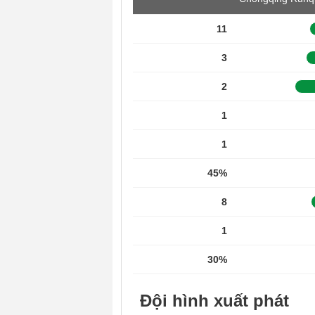
11
3
2
1
1
45%
8
1
30%
Đội hình xuất phát