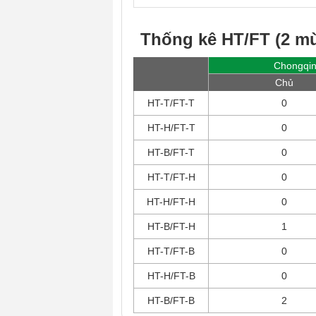
Thống kê HT/FT (2 mù
Chongqin
Chủ
HT-T/FT-T
0
HT-H/FT-T
0
HT-B/FT-T
0
HT-T/FT-H
0
HT-H/FT-H
0
HT-B/FT-H
1
HT-T/FT-B
0
HT-H/FT-B
0
HT-B/FT-B
2