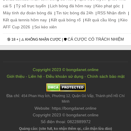
cái 5
Tỷ số trực tuyến
Lịch bóng đá hôm nay
Kèo phạt góc
|
|
|
|
Máy tính dự đoán bóng đá
Tin tức bóng đá 24h
RSS Nhận định
|
|
|
Kết quả tennis hôm nay
Kết quả bóng rổ
Kết quả cầu lông
Kèo
|
|
|
AFF Cup 2026
Soi kèo xiên
|
CÁ CƯỢC CÓ TRÁCH NHIỆM
🔞 18 + | ⚠️ KHÔNG NHẬN CƯỢC | 🛡️
Copyright 2023 © bongdanet.online
Giới thiệu
-
Liên hệ
-
Điều khoản sử dụng
-
Chính sách bảo mật
Địa chỉ:
,
454 Phan Huy Ích
Phường 12, Quận Gò Vấp, Thành phố Hồ Chí
Minh
Website: https://bongdanet.online
Copyright 2023 © bongdanet.online
Số điện thoại: 0822889972
Quảng cáo: (site full, ko nhận thêm qc, cẩn thận lừa đảo)