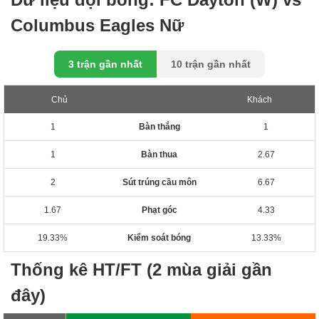
Columbus Eagles Nữ
3 trận gần nhất
10 trận gần nhất
Chủ
Khách
1
Bàn thắng
1
1
Bàn thua
2.67
2
Sút trúng cầu môn
6.67
1.67
Phạt góc
4.33
19.33%
Kiểm soát bóng
13.33%
Thống kê HT/FT (2 mùa giải gần
đây)