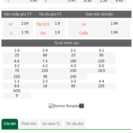
-1
0.80
u
0.95
6.30
1.35
4.45
Kèo chấp góc FT
Tài xỉu góc FT
Toàn trận lẻ/chẵn
2.04
1.9
1.94
+2
Tài 10.5
Lẻ
1.78
1.9
1.94
-2
Xỉu
Chẵn
Tỷ số chính xác
1-0
2-0
2-1
3-1
23
60
23
85
8.4
7.4
195
225
3-2
4-2
4-3
0-0
70
220
220
19.5
225
38
145
1-1
2-2
3-3
4-4
9.6
19
85
225
AOS
9
x
Chi tiết
Phân tích
So sánh TL
TK cầu thủ