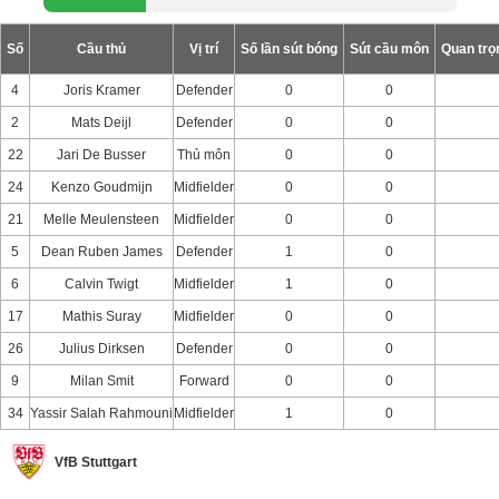
Số
Cầu thủ
Vị trí
Số lần sút bóng
Sút cầu môn
Quan trọ
4
Joris Kramer
Defender
0
0
2
Mats Deijl
Defender
0
0
22
Jari De Busser
Thủ môn
0
0
24
Kenzo Goudmijn
Midfielder
0
0
21
Melle Meulensteen
Midfielder
0
0
5
Dean Ruben James
Defender
1
0
6
Calvin Twigt
Midfielder
1
0
17
Mathis Suray
Midfielder
0
0
26
Julius Dirksen
Defender
0
0
9
Milan Smit
Forward
0
0
34
Yassir Salah Rahmouni
Midfielder
1
0
VfB Stuttgart