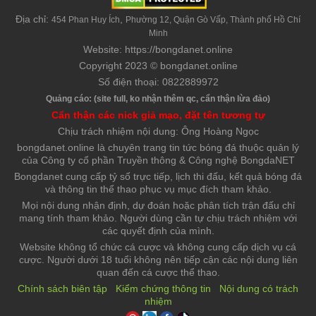
Địa chỉ:
,
454 Phan Huy Ích
Phường 12, Quận Gò Vấp, Thành phố Hồ Chí
Minh
Website: https://bongdanet.online
Copyright 2023 © bongdanet.online
Số điện thoại: 0822889972
Quảng cáo: (site full, ko nhận thêm qc, cẩn thận lừa đảo)
Cẩn thận các nick giả mạo, đặt tên tương tự
Chịu trách nhiệm nội dung: Ông Hoàng Ngọc
bongdanet.online là chuyên trang tin tức bóng đá thuộc quản lý
của Công ty cổ phần Truyền thông & Công nghệ BongdaNET
Bongdanet cung cấp tỷ số trực tiếp, lịch thi đấu, kết quả bóng đá
và thông tin thể thao phục vụ mục đích tham khảo.
Mọi nội dung nhận định, dự đoán hoặc phân tích trận đấu chỉ
mang tính tham khảo. Người dùng cần tự chịu trách nhiệm với
các quyết định của mình.
Website không tổ chức cá cược và không cung cấp dịch vụ cá
cược. Người dưới 18 tuổi không nên tiếp cận các nội dung liên
quan đến cá cược thể thao.
Chính sách biên tập
Kiểm chứng thông tin
Nội dung có trách
nhiệm