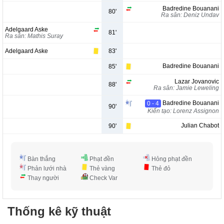
Badredine Bouanani
80'
Ra sân: Deniz Undav
Adelgaard Aske
81'
Ra sân: Mathis Suray
Adelgaard Aske
83'
Badredine Bouanani
85'
Lazar Jovanovic
88'
Ra sân: Jamie Leweling
Badredine Bouanani
0 - 4
90'
Kiến tạo: Lorenz Assignon
Julian Chabot
90'
Bàn thắng
Phạt đền
Hỏng phạt đền
Phản lưới nhà
Thẻ vàng
Thẻ đỏ
Thay người
Check Var
Thống kê kỹ thuật