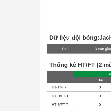
Dữ liệu đội bóng:Ja
Chủ
3 trận gần
Thống kê HT/FT (2 mù
J
Chủ
HT-T/FT-T
0
HT-H/FT-T
0
HT-B/FT-T
0