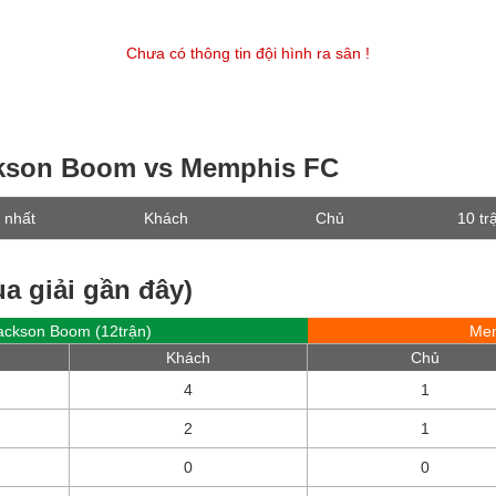
Chưa có thông tin đội hình ra sân !
ckson Boom vs Memphis FC
 nhất
Khách
Chủ
10 tr
a giải gần đây)
ackson Boom (12trận)
Mem
Khách
Chủ
4
1
2
1
0
0