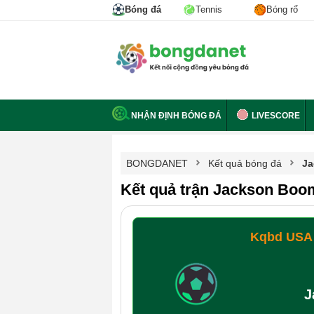
Bóng đá
Tennis
Bóng rổ
NHẬN ĐỊNH BÓNG ĐÁ
LIVESCORE
BONGDANET
Kết quả bóng đá
Ja
Kết quả trận Jackson Boo
Kqbd USA
J