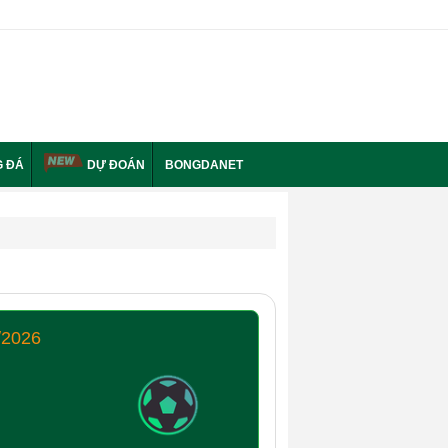
 ĐÁ
DỰ ĐOÁN
BONGDANET
/2026