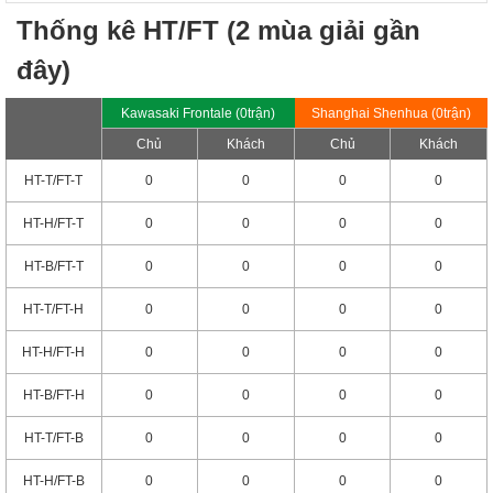
Thống kê HT/FT (2 mùa giải gần
đây)
Kawasaki Frontale (0trận)
Shanghai Shenhua (0trận)
Chủ
Khách
Chủ
Khách
HT-T/FT-T
0
0
0
0
HT-H/FT-T
0
0
0
0
HT-B/FT-T
0
0
0
0
HT-T/FT-H
0
0
0
0
HT-H/FT-H
0
0
0
0
HT-B/FT-H
0
0
0
0
HT-T/FT-B
0
0
0
0
HT-H/FT-B
0
0
0
0