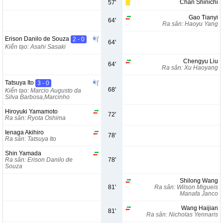
Chan Shinichi
57'
Gao Tianyi
64'
Ra sân: Haoyu Yang
Erison Danilo de Souza
2 - 0
64'
Kiến tạo: Asahi Sasaki
Chengyu Liu
64'
Ra sân: Xu Haoyang
Tatsuya Ito
3 - 0
68'
Kiến tạo: Marcio Augusto da
Silva Barbosa,Marcinho
Hiroyuki Yamamoto
72'
Ra sân: Ryota Oshima
Ienaga Akihiro
78'
Ra sân: Tatsuya Ito
Shin Yamada
Ra sân: Erison Danilo de
78'
Souza
Shilong Wang
Ra sân: Wilson Migueis
81'
Manafa Janco
Wang Haijian
81'
Ra sân: Nicholas Yennaris