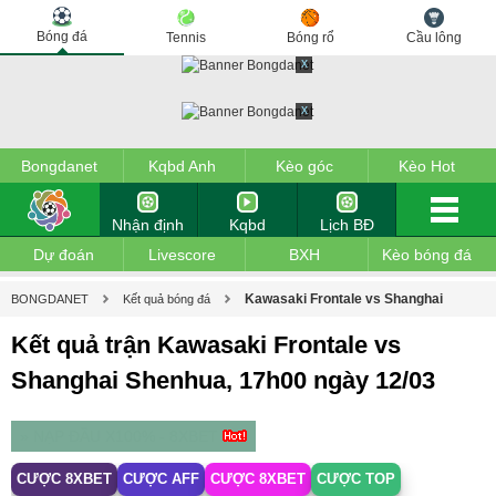
Bóng đá
Tennis
Bóng rổ
Cầu lông
x
x
Bongdanet
Kqbd Anh
Kèo góc
Kèo Hot
Nhận định
Kqbd
Lịch BĐ
Dự đoán
Livescore
BXH
Kèo bóng đá
Kawasaki Frontale vs Shanghai
BONGDANET
Kết quả bóng đá
Shenhua
Kết quả trận Kawasaki Frontale vs
Shanghai Shenhua, 17h00 ngày 12/03
» NẠP ĐẦU X100% - 8XBET
CƯỢC 8XBET
CƯỢC AFF
CƯỢC 8XBET
CƯỢC TOP