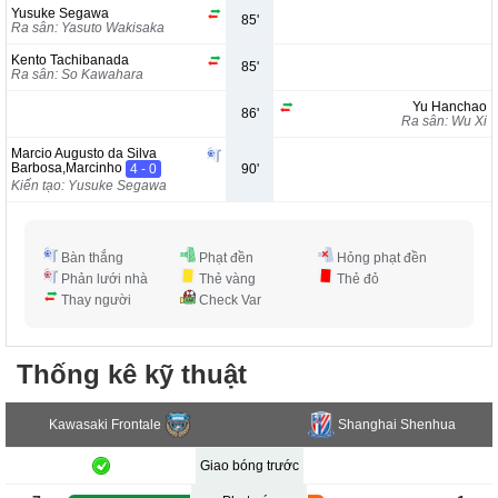
Yusuke Segawa
85'
Ra sân: Yasuto Wakisaka
Kento Tachibanada
85'
Ra sân: So Kawahara
Yu Hanchao
86'
Ra sân: Wu Xi
Marcio Augusto da Silva
Barbosa,Marcinho
4 - 0
90'
Kiến tạo: Yusuke Segawa
Bàn thắng
Phạt đền
Hỏng phạt đền
Phản lưới nhà
Thẻ vàng
Thẻ đỏ
Thay người
Check Var
Thống kê kỹ thuật
Kawasaki Frontale
Shanghai Shenhua
Giao bóng trước