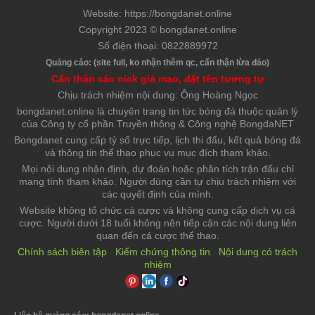
Website: https://bongdanet.online
Copyright 2023 © bongdanet.online
Số điện thoại: 0822889972
Quảng cáo: (site full, ko nhận thêm qc, cẩn thận lừa đảo)
Cẩn thận các nick giả mạo, đặt tên tương tự
Chịu trách nhiệm nội dung: Ông Hoàng Ngọc
bongdanet.online là chuyên trang tin tức bóng đá thuộc quản lý
của Công ty cổ phần Truyền thông & Công nghệ BongdaNET
Bongdanet cung cấp tỷ số trực tiếp, lịch thi đấu, kết quả bóng đá
và thông tin thể thao phục vụ mục đích tham khảo.
Mọi nội dung nhận định, dự đoán hoặc phân tích trận đấu chỉ
mang tính tham khảo. Người dùng cần tự chịu trách nhiệm với
các quyết định của mình.
Website không tổ chức cá cược và không cung cấp dịch vụ cá
cược. Người dưới 18 tuổi không nên tiếp cận các nội dung liên
quan đến cá cược thể thao.
Chính sách biên tập
Kiểm chứng thông tin
Nội dung có trách
nhiệm