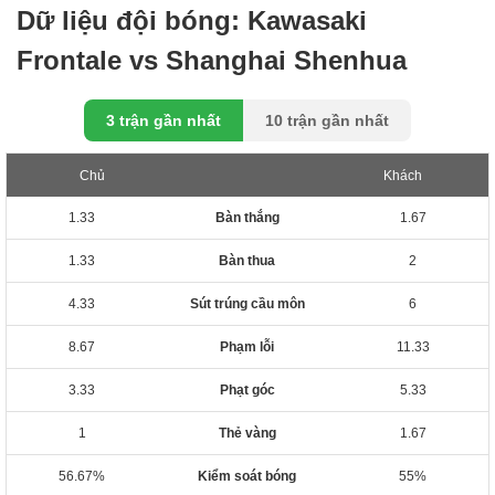
Dữ liệu đội bóng: Kawasaki
Frontale vs Shanghai Shenhua
3 trận gần nhất
10 trận gần nhất
Chủ
Khách
1.33
Bàn thắng
1.67
1.33
Bàn thua
2
4.33
Sút trúng cầu môn
6
8.67
Phạm lỗi
11.33
3.33
Phạt góc
5.33
1
Thẻ vàng
1.67
56.67%
Kiểm soát bóng
55%