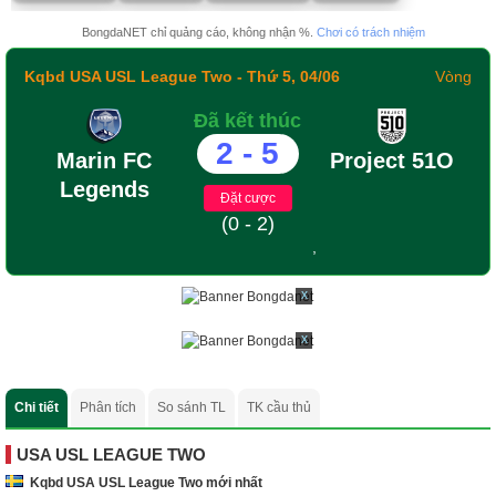
BongdaNET chỉ quảng cáo, không nhận %.
Chơi có trách nhiệm
Kqbd USA USL League Two
- Thứ 5, 04/06
Vòng
Đã kết thúc
2
-
5
Marin FC
Project 51O
Legends
Đặt cược
(0 - 2)
,
x
x
Chi tiết
Phân tích
So sánh TL
TK cầu thủ
USA USL LEAGUE TWO
Kqbd USA USL League Two mới nhất