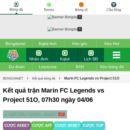
Bóng đá
Tennis
Bóng rổ
Cầu lông
x
x
Bongdanet
Kqbd Anh
Kèo góc
Kèo Hot
Nhận định
Kqbd
Lịch BĐ
Dự đoán
Livescore
BXH
Kèo bóng đá
Marin FC Legends vs Project 51O
BONGDANET
Kết quả bóng đá
Kết quả trận Marin FC Legends vs
Project 51O, 07h30 ngày 04/06
» NẠP ĐẦU X100% - 8XBET
CƯỢC 8XBET
CƯỢC AFF
CƯỢC 8XBET
CƯỢC TOP