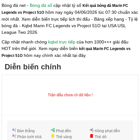
Bóng đá net -
Bóng đá số
cập nhật tỷ số
Kết quả bóng đá Marin FC
hôm nay ngày 04/06/2026 lúc 07:30 chuẩn xác
Legends vs Project 51O
mới nhất. Xem diễn biến trực tiếp lịch thi đấu - Bảng xếp hạng - Tỷ lệ
bóng đá - Kqbd Marin FC Legends vs Project 51O tại USA USL
League Two 2026.
Cập nhật nhanh chóng
kqbd trực tiếp
của hơn 1000+++ giải đấu
HOT trên thế giới. Xem ngay diễn biến
kết quả Marin FC Legends vs
hôm nay chính xác nhất tại đây.
Project 51O
Diễn biến chính
Trận đấu chưa có dữ liệu !
Bàn thắng
Phạt đền
Hỏng phạt đền
Phản lưới nhà
Thẻ vàng
Thẻ đỏ