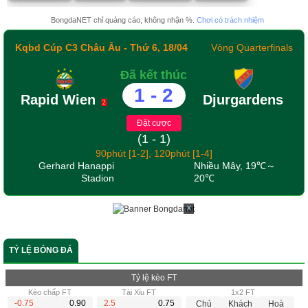
BongdaNET chỉ quảng cáo, không nhận %.
Chơi có trách nhiệm
Kqbd Cúp C3 Châu Âu
- Thứ 6, 18/04
Vòng Quarterfinals
Đã kết thúc
1
-
2
Rapid Wien
Djurgardens
2
Đặt cược
(1 - 1)
90phút [1-2], 120phút [1-4]
Gerhard Hanappi
Nhiều Mây, 19℃～
Stadion
20℃
x
TỶ LỆ BÓNG ĐÁ
Tỷ lệ kèo FT
Kèo chấp FT
Tài Xỉu FT
1x2 FT
-0.75
0.90
2.5
0.75
Chủ
Khách
Hoà