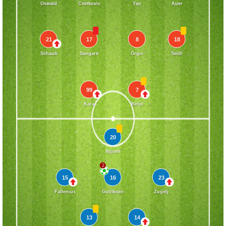
Oswald
Cvetkovic
Yao
Auer
21
17
8
18
Schaub
Sangare
Grgic
Seidl
99
7
Kara
Beljo
20
Nguen
2
15
16
23
Fallenius
Gulliksen
Zugelj
13
14