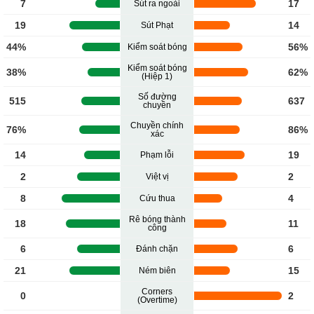
7
17
Sút ra ngoài
19
14
Sút Phạt
44%
56%
Kiểm soát bóng
Kiểm soát bóng
38%
62%
(Hiệp 1)
Số đường
515
637
chuyền
Chuyền chính
76%
86%
xác
14
19
Phạm lỗi
2
2
Việt vị
8
4
Cứu thua
Rê bóng thành
18
11
công
6
6
Đánh chặn
21
15
Ném biên
Corners
0
2
(Overtime)