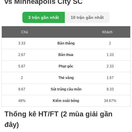
vs Minneapolis City SC
3 trận gần nhất
10 trận gần nhất
Chủ
Khách
3.33
Bàn thắng
2
2.67
Bàn thua
1.33
5.67
Phạt góc
2.33
2
Thẻ vàng
1.67
9.67
Sút trúng cầu môn
8.33
48%
Kiểm soát bóng
34.67%
Thống kê HT/FT (2 mùa giải gần
đây)