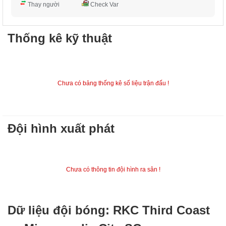
Thay người
Check Var
Thống kê kỹ thuật
Chưa có bảng thống kê số liệu trận đấu !
Đội hình xuất phát
Chưa có thông tin đội hình ra sân !
Dữ liệu đội bóng: RKC Third Coast