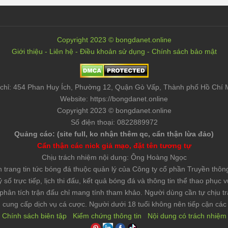
Copyright 2023 © bongdanet.online
Giới thiệu
-
Liên hệ
-
Điều khoản sử dụng
-
Chính sách bảo mật
 chỉ:
454 Phan Huy Ích
,
Phường 12, Quận Gò Vấp, Thành phố Hồ Chí 
Website: https://bongdanet.online
Copyright 2023 © bongdanet.online
Số điện thoại: 0822889972
Quảng cáo: (site full, ko nhận thêm qc, cẩn thận lừa đảo)
Cẩn thận các nick giả mạo, đặt tên tương tự
Chịu trách nhiệm nội dung: Ông Hoàng Ngọc
n trang tin tức bóng đá thuộc quản lý của Công ty cổ phần Truyền t
số trực tiếp, lịch thi đấu, kết quả bóng đá và thông tin thể thao phục
phân tích trận đấu chỉ mang tính tham khảo. Người dùng cần tự chịu tr
cung cấp dịch vụ cá cược. Người dưới 18 tuổi không nên tiếp cận các 
Chính sách biên tập
Kiểm chứng thông tin
Nội dung có trách nhiệm