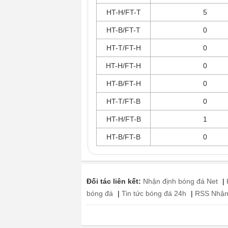
HT-H/FT-T
5
HT-B/FT-T
0
HT-T/FT-H
0
HT-H/FT-H
0
HT-B/FT-H
0
HT-T/FT-B
0
HT-H/FT-B
1
HT-B/FT-B
0
Đối tác liên kết:
Nhận định bóng đá Net
|
bóng đá
|
Tin tức bóng đá 24h
|
RSS Nhận