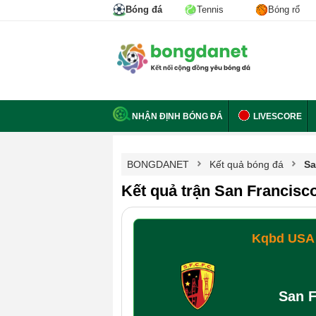
Bóng đá
Tennis
Bóng rổ
NHẬN ĐỊNH BÓNG ĐÁ
LIVESCORE
BONGDANET
Kết quả bóng đá
Sa
Kết quả trận San Francisc
Kqbd USA
San F