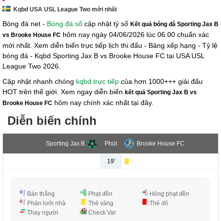
Kqbd USA USL League Two mới nhất
Bóng đá net -
Bóng đá số
cập nhật tỷ số
Kết quả bóng đá Sporting Jax B
hôm nay ngày 04/06/2026 lúc 06:00 chuẩn xác
vs Brooke House FC
mới nhất. Xem diễn biến trực tiếp lịch thi đấu - Bảng xếp hạng - Tỷ lệ
bóng đá - Kqbd Sporting Jax B vs Brooke House FC tại USA USL
League Two 2026.
Cập nhật nhanh chóng
kqbd trực tiếp
của hơn 1000+++ giải đấu
HOT trên thế giới. Xem ngay diễn biến
kết quả Sporting Jax B vs
hôm nay chính xác nhất tại đây.
Brooke House FC
Diễn biến chính
Sporting Jax B
Phút
Brooke House FC
19'
Bàn thắng
Phạt đền
Hỏng phạt đền
Phản lưới nhà
Thẻ vàng
Thẻ đỏ
Thay người
Check Var