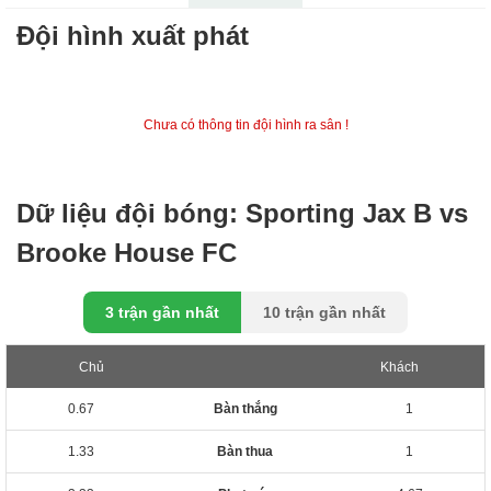
Đội hình xuất phát
Chưa có thông tin đội hình ra sân !
Dữ liệu đội bóng: Sporting Jax B vs
Brooke House FC
3 trận gần nhất
10 trận gần nhất
Chủ
Khách
0.67
Bàn thắng
1
1.33
Bàn thua
1