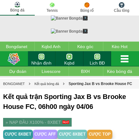
Bóng đá
Tennis
Bóng rổ
Cầu lông
x
x
Bongdanet
Kqbd Anh
Kèo góc
Kèo Hot
Nhận định
Kqbd
Lịch BĐ
Dự đoán
Livescore
BXH
Kèo bóng đá
Sporting Jax B vs Brooke House FC
BONGDANET
Kết quả bóng đá
Kết quả trận Sporting Jax B vs Brooke
House FC, 06h00 ngày 04/06
» NẠP ĐẦU X100% - 8XBET
CƯỢC 8XBET
CƯỢC AFF
CƯỢC 8XBET
CƯỢC TOP