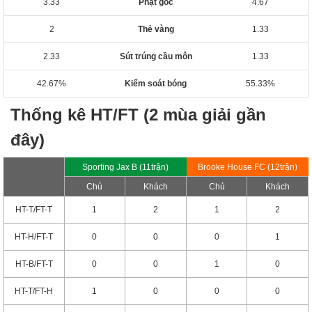
3.33
Phạt góc
4.67
2
Thẻ vàng
1.33
2.33
Sút trúng cầu môn
1.33
42.67%
Kiểm soát bóng
55.33%
Thống kê HT/FT (2 mùa giải gần
đây)
Sporting Jax B (11trận)
Brooke House FC (12trận)
Chủ
Khách
Chủ
Khách
HT-T/FT-T
1
2
1
2
HT-H/FT-T
0
0
0
1
HT-B/FT-T
0
0
1
0
HT-T/FT-H
1
0
0
0