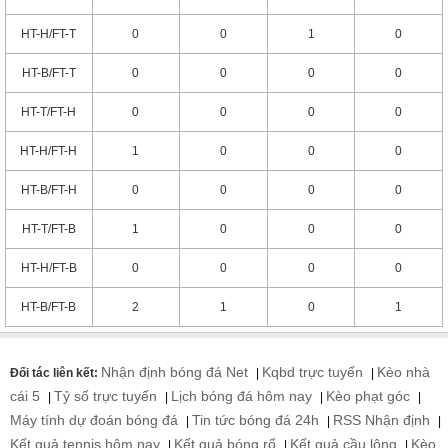
HT-H/FT-T
0
0
1
0
HT-B/FT-T
0
0
0
0
HT-T/FT-H
0
0
0
0
HT-H/FT-H
1
0
0
0
HT-B/FT-H
0
0
0
0
HT-T/FT-B
1
0
0
0
HT-H/FT-B
0
0
0
0
HT-B/FT-B
2
1
0
1
Nhận định bóng đá Net
Kqbd trực tuyến
Kèo nhà
Đối tác liên kết:
|
|
cái 5
Tỷ số trực tuyến
Lịch bóng đá hôm nay
Kèo phạt góc
|
|
|
|
Máy tính dự đoán bóng đá
Tin tức bóng đá 24h
RSS Nhận định
|
|
|
Kết quả tennis hôm nay
Kết quả bóng rổ
Kết quả cầu lông
Kèo
|
|
|