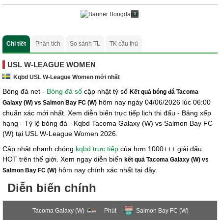
x
Chi tiết
Phân tích
So sánh TL
TK cầu thủ
USL W-LEAGUE WOMEN
Kqbd USL W-League Women mới nhất
Bóng đá net -
Bóng đá số
cập nhật tỷ số
Kết quả bóng đá Tacoma
hôm nay ngày 04/06/2026 lúc 06:00
Galaxy (W) vs Salmon Bay FC (W)
chuẩn xác mới nhất. Xem diễn biến trực tiếp lịch thi đấu - Bảng xếp
hạng - Tỷ lệ bóng đá - Kqbd Tacoma Galaxy (W) vs Salmon Bay FC
(W) tại USL W-League Women 2026.
Cập nhật nhanh chóng
kqbd trực tiếp
của hơn 1000+++ giải đấu
HOT trên thế giới. Xem ngay diễn biến
kết quả Tacoma Galaxy (W) vs
hôm nay chính xác nhất tại đây.
Salmon Bay FC (W)
Diễn biến chính
Tacoma Galaxy (W)
Phút
Salmon Bay FC (W)