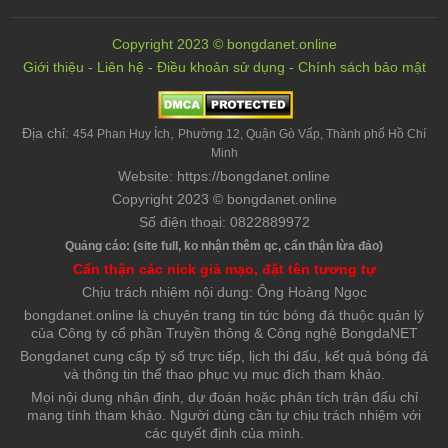
Copyright 2023 © bongdanet.online
Giới thiệu
-
Liên hệ
-
Điều khoản sử dụng
-
Chính sách bảo mật
Địa chỉ:
,
454 Phan Huy Ích
Phường 12, Quận Gò Vấp, Thành phố Hồ Chí
Minh
Website: https://bongdanet.online
Copyright 2023 © bongdanet.online
Số điện thoại: 0822889972
Quảng cáo: (site full, ko nhận thêm qc, cẩn thận lừa đảo)
Cẩn thận các nick giả mạo, đặt tên tương tự
Chịu trách nhiệm nội dung: Ông Hoàng Ngọc
bongdanet.online là chuyên trang tin tức bóng đá thuộc quản lý
của Công ty cổ phần Truyền thông & Công nghệ BongdaNET
Bongdanet cung cấp tỷ số trực tiếp, lịch thi đấu, kết quả bóng đá
và thông tin thể thao phục vụ mục đích tham khảo.
Mọi nội dung nhận định, dự đoán hoặc phân tích trận đấu chỉ
mang tính tham khảo. Người dùng cần tự chịu trách nhiệm với
các quyết định của mình.