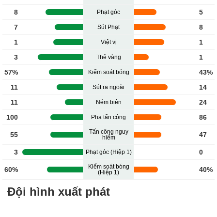
8
5
Phạt góc
7
8
Sút Phạt
1
1
Việt vị
3
1
Thẻ vàng
57%
43%
Kiểm soát bóng
11
14
Sút ra ngoài
11
24
Ném biên
100
86
Pha tấn công
Tấn công nguy
55
47
hiểm
3
0
Phạt góc (Hiệp 1)
Kiểm soát bóng
60%
40%
(Hiệp 1)
Đội hình xuất phát