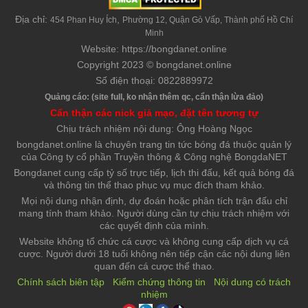
Địa chỉ:
,
454 Phan Huy Ích
Phường 12, Quận Gò Vấp, Thành phố Hồ Chí
Minh
Website: https://bongdanet.online
Copyright 2023 © bongdanet.online
Số điện thoại: 0822889972
Quảng cáo: (site full, ko nhận thêm qc, cẩn thận lừa đảo)
Cẩn thận các nick giả mạo, đặt tên tương tự
Chịu trách nhiệm nội dung: Ông Hoàng Ngọc
bongdanet.online là chuyên trang tin tức bóng đá thuộc quản lý
của Công ty cổ phần Truyền thông & Công nghệ BongdaNET
Bongdanet cung cấp tỷ số trực tiếp, lịch thi đấu, kết quả bóng đá
và thông tin thể thao phục vụ mục đích tham khảo.
Mọi nội dung nhận định, dự đoán hoặc phân tích trận đấu chỉ
mang tính tham khảo. Người dùng cần tự chịu trách nhiệm với
các quyết định của mình.
Website không tổ chức cá cược và không cung cấp dịch vụ cá
cược. Người dưới 18 tuổi không nên tiếp cận các nội dung liên
quan đến cá cược thể thao.
Chính sách biên tập
Kiểm chứng thông tin
Nội dung có trách
nhiệm