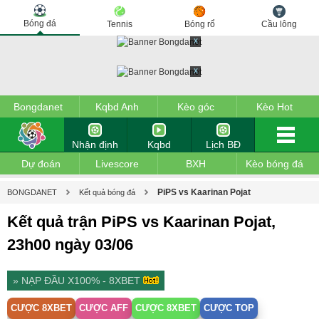
Bóng đá
Tennis
Bóng rổ
Cầu lông
x
x
Bongdanet
Kqbd Anh
Kèo góc
Kèo Hot
Nhận định
Kqbd
Lịch BĐ
Dự đoán
Livescore
BXH
Kèo bóng đá
PiPS vs Kaarinan Pojat
BONGDANET
Kết quả bóng đá
Kết quả trận PiPS vs Kaarinan Pojat,
23h00 ngày 03/06
» NẠP ĐẦU X100% - 8XBET
CƯỢC 8XBET
CƯỢC AFF
CƯỢC 8XBET
CƯỢC TOP