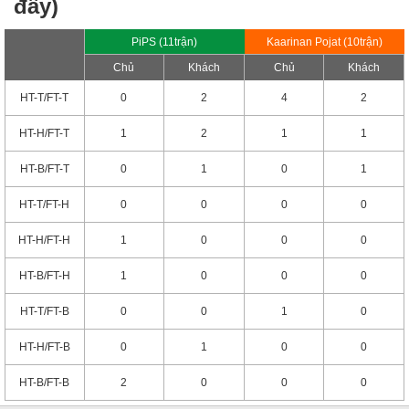
đây)
PiPS (11trận)
Kaarinan Pojat (10trận)
Chủ
Khách
Chủ
Khách
HT-T/FT-T
0
2
4
2
HT-H/FT-T
1
2
1
1
HT-B/FT-T
0
1
0
1
HT-T/FT-H
0
0
0
0
HT-H/FT-H
1
0
0
0
HT-B/FT-H
1
0
0
0
HT-T/FT-B
0
0
1
0
HT-H/FT-B
0
1
0
0
HT-B/FT-B
2
0
0
0